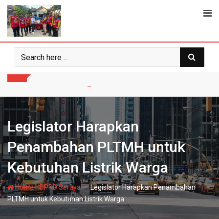
Skip
to
content
Legislator Harapkan
Penambahan PLTMH untuk
Kebutuhan Listrik Warga
-
-
Home
DPRD Seruyan
Legislator Harapkan Penambahan
PLTMH untuk Kebutuhan Listrik Warga