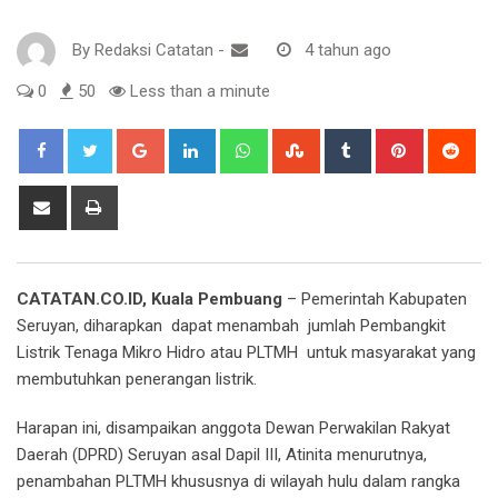
By
Redaksi Catatan
-
4 tahun ago
0
50
Less than a minute
Google+
LinkedIn
Whatsapp
StumbleUpon
Tumblr
Pinterest
Red
Share
Print
via
Email
CATATAN.CO.ID, Kuala Pembuang
– Pemerintah Kabupaten
Seruyan, diharapkan dapat menambah jumlah Pembangkit
Listrik Tenaga Mikro Hidro atau PLTMH untuk masyarakat yang
membutuhkan penerangan listrik.
Harapan ini, disampaikan anggota Dewan Perwakilan Rakyat
Daerah (DPRD) Seruyan asal Dapil III, Atinita menurutnya,
penambahan PLTMH khususnya di wilayah hulu dalam rangka