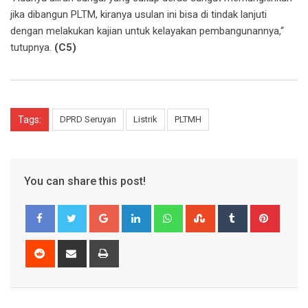
jika dibangun PLTM, kiranya usulan ini bisa di tindak lanjuti
dengan melakukan kajian untuk kelayakan pembangunannya,“
tutupnya.
(C5)
Tags:
DPRD Seruyan
Listrik
PLTMH
You can share this post!
Google+
LinkedIn
Whatsapp
StumbleUpon
Tumblr
Pinter
Reddit
Share
Print
via
Email