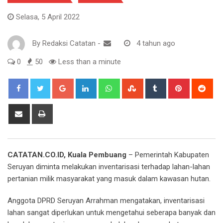
Selasa, 5 April 2022
By
Redaksi Catatan
-
4 tahun ago
0
50
Less than a minute
Google+
LinkedIn
Whatsapp
StumbleUpon
Tumblr
Pinterest
Red
Share
Print
via
Email
CATATAN.CO.ID, Kuala Pembuang
– Pemerintah Kabupaten
Seruyan diminta melakukan inventarisasi terhadap lahan-lahan
pertanian milik masyarakat yang masuk dalam kawasan hutan.
Anggota DPRD Seruyan Arrahman mengatakan, inventarisasi
lahan sangat diperlukan untuk mengetahui seberapa banyak dan