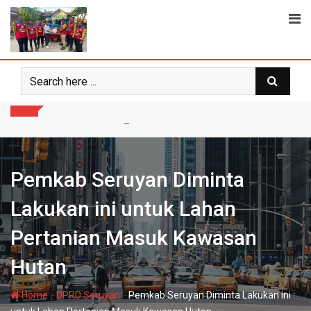
Skip
to
content
Pemkab Seruyan Diminta
Lakukan ini untuk Lahan
Pertanian Masuk Kawasan
Hutan
-
-
Home
DPRD Seruyan
Pemkab Seruyan Diminta Lakukan ini