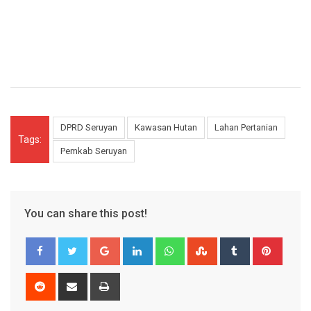
DPRD Seruyan
Kawasan Hutan
Lahan Pertanian
Tags:
Pemkab Seruyan
You can share this post!
Google+
LinkedIn
Whatsapp
StumbleUpon
Tumblr
Pinter
Reddit
Share
Print
via