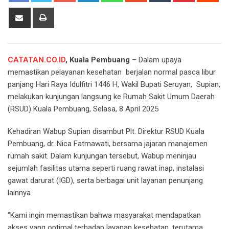
Share
Print
via
Email
CATATAN.CO.ID
, Kuala Pembuang
– Dalam upaya
memastikan pelayanan kesehatan berjalan normal pasca libur
panjang Hari Raya Idulfitri 1446 H, Wakil Bupati Seruyan, Supian,
melakukan kunjungan langsung ke Rumah Sakit Umum Daerah
(RSUD) Kuala Pembuang, Selasa, 8 April 2025
Kehadiran Wabup Supian disambut Plt. Direktur RSUD Kuala
Pembuang, dr. Nica Fatmawati, bersama jajaran manajemen
rumah sakit. Dalam kunjungan tersebut, Wabup meninjau
sejumlah fasilitas utama seperti ruang rawat inap, instalasi
gawat darurat (IGD), serta berbagai unit layanan penunjang
lainnya.
“Kami ingin memastikan bahwa masyarakat mendapatkan
akses yang optimal terhadap layanan kesehatan, terutama