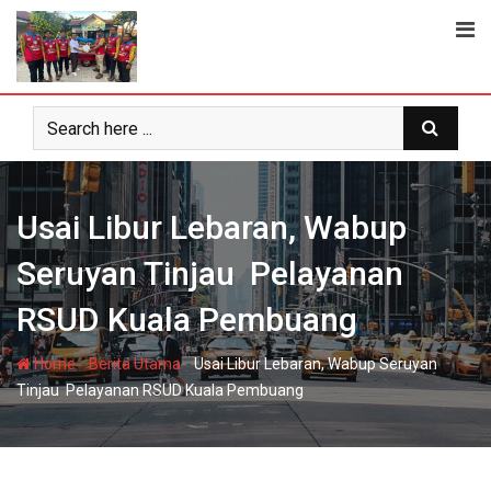
Skip
to
content
Usai Libur Lebaran, Wabup
Seruyan Tinjau Pelayanan
RSUD Kuala Pembuang
-
-
Home
Berita Utama
Usai Libur Lebaran, Wabup Seruyan
Tinjau Pelayanan RSUD Kuala Pembuang