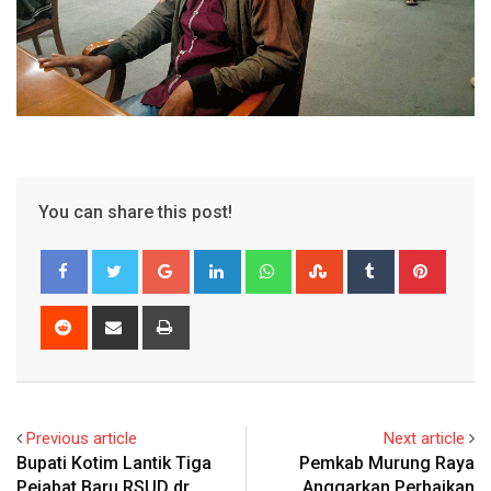
You can share this post!
Google+
LinkedIn
Whatsapp
StumbleUpon
Tumblr
Pinter
Reddit
Share
Print
via
Email
Previous article
Next article
Bupati Kotim Lantik Tiga
Pemkab Murung Raya
Pejabat Baru RSUD dr
Anggarkan Perbaikan