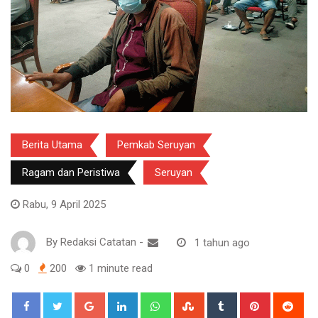
Berita Utama
Pemkab Seruyan
Ragam dan Peristiwa
Seruyan
Rabu, 9 April 2025
By
Redaksi Catatan
-
1 tahun ago
0
200
1 minute read
Google+
LinkedIn
Whatsapp
StumbleUpon
Tumblr
Pinterest
Red