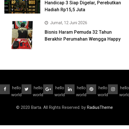
Handicap 3 Siap Digelar, Perebutkan
Hadiah Rp15,5 Juta
Jumat, 12 Juni 2026
Bisnis Haram Pemuda 32 Tahun
Berakhir Perumahan Wengga Happy
hello
hello
hello
hello
hello
hello
world
world
world
world
world
worl
© 2020 Barta. All Rights Reserved. by
RadiusTheme