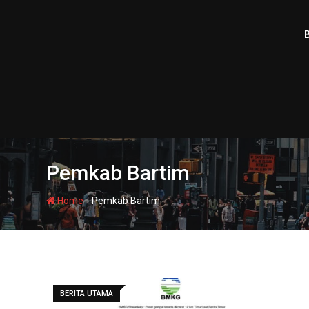
Skip
to
content
Pemkab Bartim
-
Home
Pemkab Bartim
BERITA UTAMA