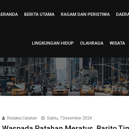
BERANDA
BERITA UTAMA
RAGAM DAN PERISTIWA
DAER
LINGKUNGAN HIDUP
OLAHRAGA
WISATA
Redaksi Catatan
Sabtu, 7 Desember 2024
Waspada Patahan Meratus, Barito Ti