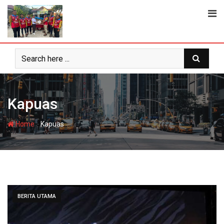
Skip
to
content
Kapuas
-
Home
Kapuas
BERITA UTAMA