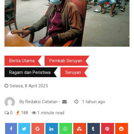
Berita Utama
Pemkab Seruyan
Ragam dan Peristiwa
Seruyan
Selasa, 8 April 2025
By
Redaksi Catatan
-
1 tahun ago
0
188
1 minute read
Google+
LinkedIn
Whatsapp
StumbleUpon
Tumblr
Pinterest
Red