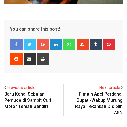
You can share this post!
Google+
LinkedIn
Whatsapp
StumbleUpon
Tumblr
Pinter
Reddit
Share
Print
via
Email
Previous article
Next article
Baru Kenal Sebulan,
Pimpin Apel Perdana,
Pemuda di Sampit Curi
Bupati-Wabup Murung
Motor Teman Sendiri
Raya Tekankan Disiplin
ASN