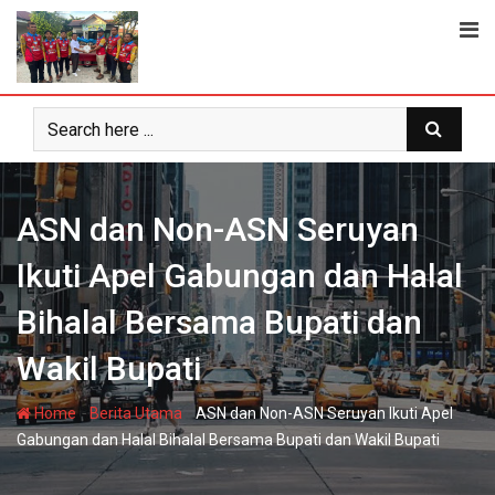
Skip
to
content
ASN dan Non-ASN Seruyan
Ikuti Apel Gabungan dan Halal
Bihalal Bersama Bupati dan
Wakil Bupati
-
-
Home
Berita Utama
ASN dan Non-ASN Seruyan Ikuti Apel
Gabungan dan Halal Bihalal Bersama Bupati dan Wakil Bupati