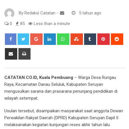
By
Redaksi Catatan
-
5 tahun ago
0
85
Less than a minute
Google+
LinkedIn
Whatsapp
StumbleUpon
Tumblr
Pinterest
Red
Share
Print
via
Email
CATATAN.CO.ID, Kuala Pembuang
– Warga Desa Rungau
Raya, Kecamatan Danau Seluluk, Kabupaten Seruyan
mengusulkan sarana dan prasarana penunjang pendidikan di
wilayah setempat.
Usulan tersebut, disampaikan masyarakat saat anggota Dewan
Perwakilan Rakyat Daerah (DPRD) Kabupaten Seruyan Dapil II
melaksanakan kegiatan kunjungan reses akhir tahun lalu.