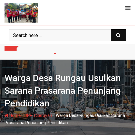
Skip
to
content
Warga Desa Rungau Usulkan
Sarana Prasarana Penunjang
Pendidikan
-
-
Home
DPRD Seruyan
Warga Desa Rungau Usulkan Sarana
Prasarana Penunjang Pendidikan