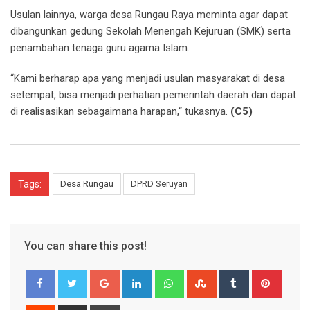
Usulan lainnya, warga desa Rungau Raya meminta agar dapat
dibangunkan gedung Sekolah Menengah Kejuruan (SMK) serta
penambahan tenaga guru agama Islam.
“Kami berharap apa yang menjadi usulan masyarakat di desa
setempat, bisa menjadi perhatian pemerintah daerah dan dapat
di realisasikan sebagaimana harapan,“ tukasnya.
(C5)
Tags:
Desa Rungau
DPRD Seruyan
You can share this post!
Google+
LinkedIn
Whatsapp
StumbleUpon
Tumblr
Pinter