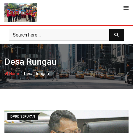
Skip
to
content
Desa Rungau
-
Home
Desa Rungau
DPRD SERUYAN