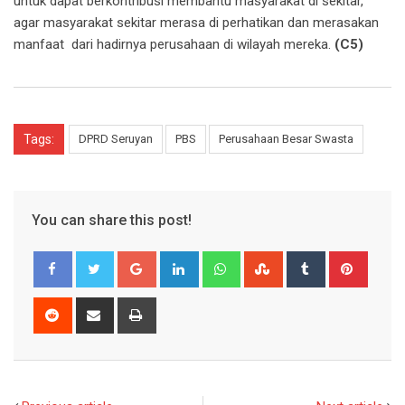
untuk dapat berkontribusi membantu masyarakat di sekitar,
agar masyarakat sekitar merasa di perhatikan dan merasakan
manfaat dari hadirnya perusahaan di wilayah mereka.
(C5)
Tags:
DPRD Seruyan
PBS
Perusahaan Besar Swasta
You can share this post!
Google+
LinkedIn
Whatsapp
StumbleUpon
Tumblr
Pinter
Reddit
Share
Print
via
Email