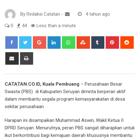
By
Redaksi Catatan
-
4 tahun ago
0
44
Less than a minute
Google+
LinkedIn
Whatsapp
StumbleUpon
Tumblr
Pinterest
Red
Share
Print
via
Email
CATATAN.CO.ID, Kuala Pembuang
– Perusahaan Besar
Swasta (PBS) di Kabupaten Seruyan diminta berperan aktif
dalam membantu segala program kemasyarakatan di desa
sekitar perusahaan.
Harapan ini disampaikan Muhammad Aswin, Wakil Ketua II
DPRD Seruyan. Menurutnya, peran PBS sangat diharapkan untuk
ikut berkontribusi bagi kemajuan daerah khususnya membantu