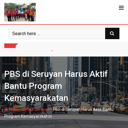
Skip
to
content
PBS di Seruyan Harus Aktif
Bantu Program
Kemasyarakatan
-
-
Home
DPRD Seruyan
PBS di Seruyan Harus Aktif Bantu
Program Kemasyarakatan