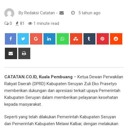
By
Redaksi Catatan
-
5 tahun ago
0
81
1 minute read
Google+
LinkedIn
Whatsapp
StumbleUpon
Tumblr
Pinterest
Red
Share
Print
via
Email
CATATAN.CO.ID, Kuala Pembuang
– Ketua Dewan Perwakilan
Rakyat Daerah (DPRD) Kabupaten Seruyan Zuli Eko Prasetyo
memberikan dukungan dan apresiasi terkait upaya Pemerintah
Kabupaten Seruyan dalam memberikan pelayanan kesehatan
kepada masyarakat.
Seperti yang telah dilakukan Pemerintah Kabupaten Seruyan
dan Pemerintah Kabupaten Melawi Kalbar, dengan melakukan