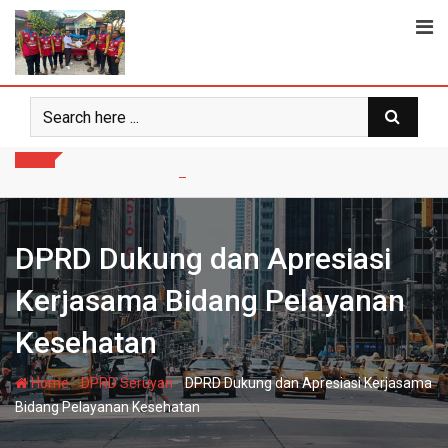
Skip
to
content
DPRD Dukung dan Apresiasi
Kerjasama Bidang Pelayanan
Kesehatan
-
-
Home
DPRD Seruyan
DPRD Dukung dan Apresiasi Kerjasama
Bidang Pelayanan Kesehatan