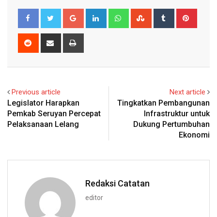
Google+
LinkedIn
Whatsapp
StumbleUpon
Tumblr
Pinter
Reddit
Share
Print
via
Email
Previous article
Next article
Legislator Harapkan
Tingkatkan Pembangunan
Pemkab Seruyan Percepat
Infrastruktur untuk
Pelaksanaan Lelang
Dukung Pertumbuhan
Ekonomi
Redaksi Catatan
editor