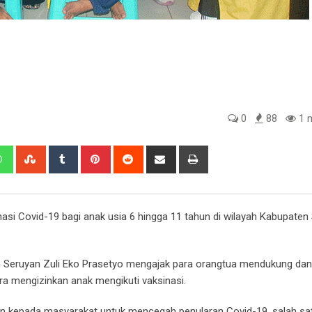
0
88
1 m
edIn
Whatsapp
StumbleUpon
Tumblr
Pinterest
Reddit
Share
Print
via
Email
asi Covid-19 bagi anak usia 6 hingga 11 tahun di wilayah Kabupaten
 Seruyan Zuli Eko Prasetyo mengajak para orangtua mendukung dan
 mengizinkan anak mengikuti vaksinasi.
an kepada masyarakat untuk mencegah penularan Covid-19, salah sa