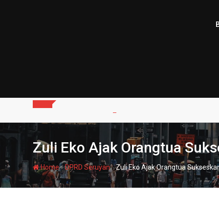
Skip
to
content
Zuli Eko Ajak Orangtua Suk
-
-
Home
DPRD Seruyan
Zuli Eko Ajak Orangtua Sukseska