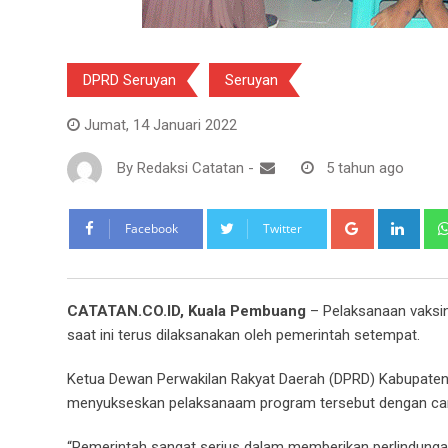
DPRD Seruyan
Seruyan
Jumat, 14 Januari 2022
By
Redaksi Catatan
-
5 tahun ago
Google+
Link
Facebook
Twitter
CATATAN.CO.ID, Kuala Pembuang
– Pelaksanaan vaksin
saat ini terus dilaksanakan oleh pemerintah setempat.
Ketua Dewan Perwakilan Rakyat Daerah (DPRD) Kabupaten
menyukseskan pelaksanaam program tersebut dengan cara
“Pemerintah sangat serius dalam memberikan perlindung