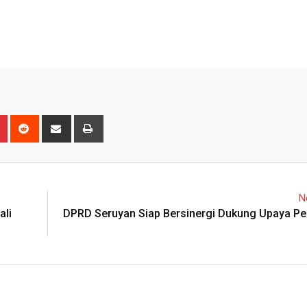
n
r
Pinterest
Reddit
Share
Print
via
Email
N
ali
DPRD Seruyan Siap Bersinergi Dukung Upaya Pe