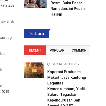
Resmi Buka Pasar
kata Zuli
Ramadan, ini Pesan
Halikin
anak-anak
Terbaru
asi bagi
RECENT
POPULAR
COMMON
gkat
Selasa, 28 Juli 2026
it
Koperasi Produsen
Makarti Jaya Kantongi
Legalitas
l
Kemenkumham, Yudik
.
(C5)
Sulardi Tegaskan
Kepengurusan Sah
Sesuai AD/ART