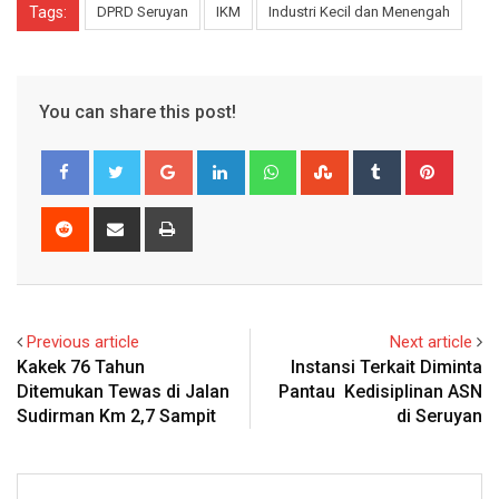
Tags:
DPRD Seruyan
IKM
Industri Kecil dan Menengah
You can share this post!
Google+
LinkedIn
Whatsapp
StumbleUpon
Tumblr
Pinter
Reddit
Share
Print
via
Email
Previous article
Next article
Kakek 76 Tahun
Instansi Terkait Diminta
Ditemukan Tewas di Jalan
Pantau Kedisiplinan ASN
Sudirman Km 2,7 Sampit
di Seruyan