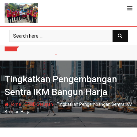
Skip
to
content
Tingkatkan Pengembangan
Sentra IKM Bangun Harja
-
-
Home
DPRD Seruyan
Tingkatkan Pengembangan Sentra IKM
Bangun Harja