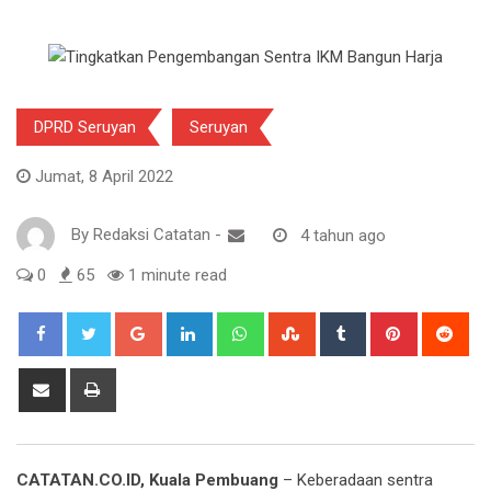
DPRD Seruyan
Seruyan
Jumat, 8 April 2022
By
Redaksi Catatan
-
4 tahun ago
0
65
1 minute read
Google+
LinkedIn
Whatsapp
StumbleUpon
Tumblr
Pinterest
Red
Share
Print
via
Email
CATATAN.CO.ID, Kuala Pembuang
– Keberadaan sentra