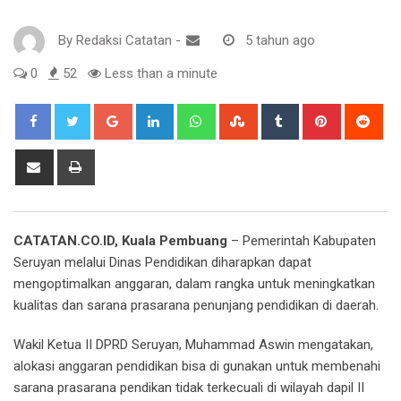
By
Redaksi Catatan
-
5 tahun ago
0
52
Less than a minute
Google+
LinkedIn
Whatsapp
StumbleUpon
Tumblr
Pinterest
Red
Share
Print
via
Email
CATATAN.CO.ID, Kuala Pembuang
– Pemerintah Kabupaten
Seruyan melalui Dinas Pendidikan diharapkan dapat
mengoptimalkan anggaran, dalam rangka untuk meningkatkan
kualitas dan sarana prasarana penunjang pendidikan di daerah.
Wakil Ketua II DPRD Seruyan, Muhammad Aswin mengatakan,
alokasi anggaran pendidikan bisa di gunakan untuk membenahi
sarana prasarana pendikan tidak terkecuali di wilayah dapil II