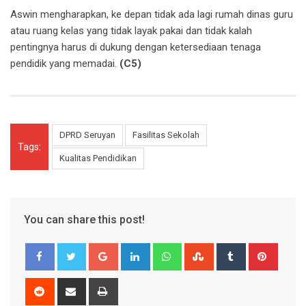
Aswin mengharapkan, ke depan tidak ada lagi rumah dinas guru
atau ruang kelas yang tidak layak pakai dan tidak kalah
pentingnya harus di dukung dengan ketersediaan tenaga
pendidik yang memadai.
(C5)
DPRD Seruyan
Fasilitas Sekolah
Tags:
Kualitas Pendidikan
You can share this post!
Google+
LinkedIn
Whatsapp
StumbleUpon
Tumblr
Pinter
Reddit
Share
Print
via