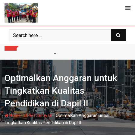
Skip
to
content
Optimalkan Anggaran untuk
Tingkatkan Kualitas
Pendidikan di Dapil II
-
-
Home
DPRD Seruyan
Optimalkan Anggaran untuk
Tingkatkan Kualitas Pendidikan di Dapil II