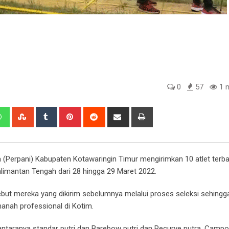
0
57
1 m
edIn
Whatsapp
StumbleUpon
Tumblr
Pinterest
Reddit
Share
Print
via
Email
(Perpani) Kabupaten Kotawaringin Timur mengirimkan 10 atlet terba
limantan Tengah dari 28 hingga 29 Maret 2022.
ut mereka yang dikirim sebelumnya melalui proses seleksi sehingg
manah professional di Kotim.
diantaranya standar putri dan Barebow putri dan Recurve putra, Camp