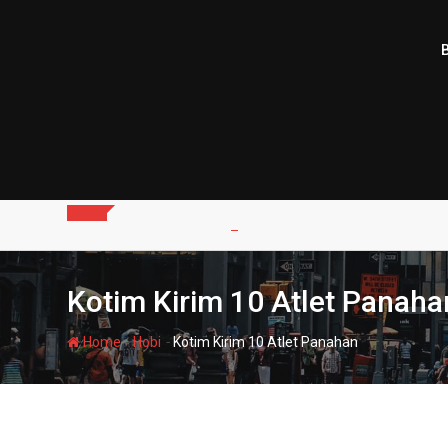
Skip
to
content
Kotim Kirim 10 Atlet Panaha
-
-
Home
Hobi
Kotim Kirim 10 Atlet Panahan