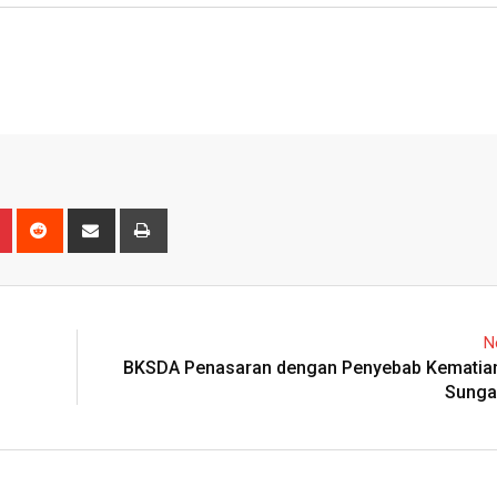
n
r
Pinterest
Reddit
Share
Print
via
Email
N
BKSDA Penasaran dengan Penyebab Kematian
Sunga