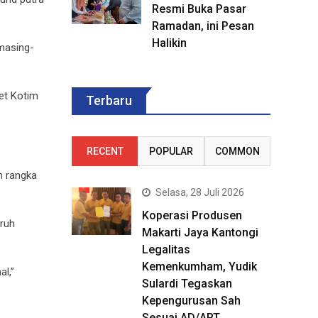
Resmi Buka Pasar
Ramadan, ini Pesan
Halikin
 masing-
let Kotim
Terbaru
RECENT
POPULAR
COMMON
m rangka
Selasa, 28 Juli 2026
Koperasi Produsen
uruh
Makarti Jaya Kantongi
Legalitas
Kemenkumham, Yudik
l,”
Sulardi Tegaskan
Kepengurusan Sah
Sesuai AD/ART