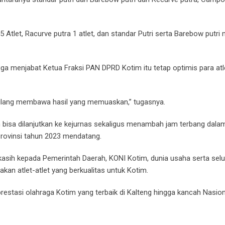
 Atlet, Racurve putra 1 atlet, dan standar Putri serta Barebow putri
uga menjabat Ketua Fraksi PAN DPRD Kotim itu tetap optimis para at
pulang membawa hasil yang memuaskan,” tugasnya.
n bisa dilanjutkan ke kejurnas sekaligus menambah jam terbang dala
rovinsi tahun 2023 mendatang.
kasih kepada Pemerintah Daerah, KONI Kotim, dunia usaha serta sel
an atlet-atlet yang berkualitas untuk Kotim.
stasi olahraga Kotim yang terbaik di Kalteng hingga kancah Nasiona