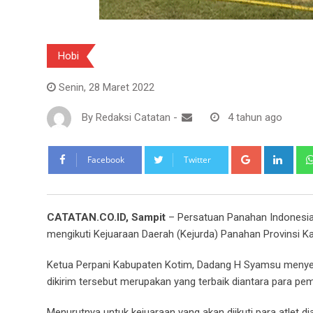
Hobi
Senin, 28 Maret 2022
By
Redaksi Catatan
-
4 tahun ago
Google+
Link
Facebook
Twitter
CATATAN.CO.ID, Sampit
– Persatuan Panahan Indonesia 
mengikuti Kejuaraan Daerah (Kejurda) Panahan Provinsi Ka
Ketua Perpani Kabupaten Kotim, Dadang H Syamsu menyeb
dikirim tersebut merupakan yang terbaik diantara para pe
Menurutnya untuk kejuaraan yang akan diikuti para atlet 