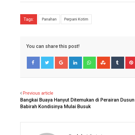
Tags:
Panahan
Perpani Kotim
You can share this post!
Google+
LinkedIn
Whatsapp
StumbleUpo
Tumbl
Facebook
Twitter
Previous article
Bangkai Buaya Hanyut Ditemukan di Perairan Dusun
Babirah Kondisinya Mulai Busuk