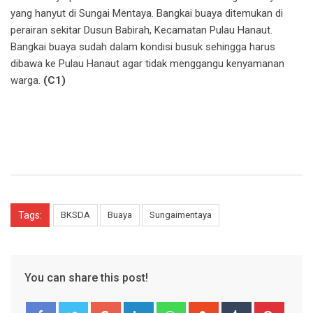
yang hanyut di Sungai Mentaya. Bangkai buaya ditemukan di
perairan sekitar Dusun Babirah, Kecamatan Pulau Hanaut.
Bangkai buaya sudah dalam kondisi busuk sehingga harus
dibawa ke Pulau Hanaut agar tidak menggangu kenyamanan
warga.
(C1)
Tags:
BKSDA
Buaya
Sungaimentaya
You can share this post!
Google+
LinkedIn
Whatsapp
StumbleUpon
Tumblr
Pinter