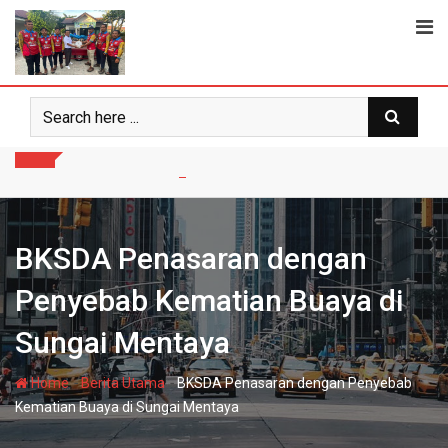
Skip
to
content
BKSDA Penasaran dengan
Penyebab Kematian Buaya di
Sungai Mentaya
-
-
Home
Berita Utama
BKSDA Penasaran dengan Penyebab
Kematian Buaya di Sungai Mentaya