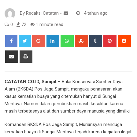
By
Redaksi Catatan
-
4 tahun ago
0
72
1 minute read
Google+
LinkedIn
Whatsapp
StumbleUpon
Tumblr
Pinterest
Red
Share
Print
via
Email
CATATAN.CO.ID, Sampit
– Balai Konservasi Sumber Daya
Alam (BKSDA) Pos Jaga Sampit, mengaku penasaran akan
kasus kematian buaya yang ditemukan hanyut di Sungai
Mentaya. Namun dalam pembuktian masih kesulitan karena
masih terbatasnya alat dan sumber daya manusia yang dimiliki.
Komandan BKSDA Pos Jaga Sampit, Muriansyah menduga
kematian buaya di Sungai Mentaya terjadi karena kegiatan ilegal