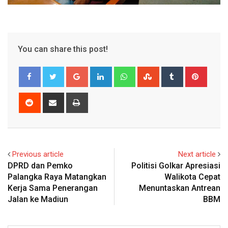
You can share this post!
Google+
LinkedIn
Whatsapp
StumbleUpon
Tumblr
Pinter
Reddit
Share
Print
via
Email
Previous article
Next article
DPRD dan Pemko
Politisi Golkar Apresiasi
Palangka Raya Matangkan
Walikota Cepat
Kerja Sama Penerangan
Menuntaskan Antrean
Jalan ke Madiun
BBM