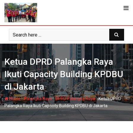
Skip
to
content
Ketua DPRD Palangka Raya
Ikuti Capacity Building KPDBU
di Jakarta
-
-
-
Home
Palangka Raya
DPRD Palangka Raya
Ketua DPRD
Palangka Raya Ikuti Capacity Building KPDBU di Jakarta