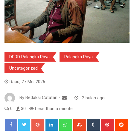
DPRD Palangka Raya
Palangka Raya
Uncategorized
Rabu, 27 Mei 2026
By
Redaksi Catatan
-
2 bulan ago
0
30
Less than a minute
Google+
LinkedIn
Whatsapp
StumbleUpon
Tumblr
Pinterest
Red