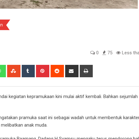
an
0
75
Less tha
edIn
Whatsapp
StumbleUpon
Tumblr
Pinterest
Reddit
Share
Print
via
Email
ai kegiatan kepramukaan kini mulai aktif kembali. Bahkan sejumlah
gatakan pramuka saat ini sebagai wadah untuk membentuk karakter
g melibatkan anak muda.
 Pramuka Baamang, Dadang H Syamsu mengaku terus mendorong hal 