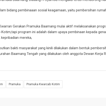
alam bidang pembinaaan sosial keagamaan, yaitu pembersihan ruma
ar Kwarran Gerakan Pramuka Baamang mulai aktif melaksanakan prog
 se-Kotim,tapi program ini adalah dalam upaya pembinaan kepada gen
 kepribadian mereka,
tkan bakti masyarakat yang kinili dilakukan dalam bentuk pembersi
lurahan Baamang Tengah yang dilakukan oleh anggota Dewan Kerja R
im
Pramuka
Pramuka Kwarcab Kotim