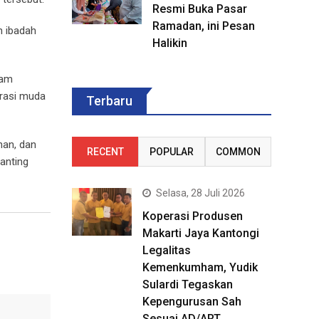
Resmi Buka Pasar
Ramadan, ini Pesan
h ibadah
Halikin
ram
arasi muda
Terbaru
han, dan
RECENT
POPULAR
COMMON
anting
Selasa, 28 Juli 2026
Koperasi Produsen
Makarti Jaya Kantongi
Legalitas
Kemenkumham, Yudik
Sulardi Tegaskan
Kepengurusan Sah
Sesuai AD/ART