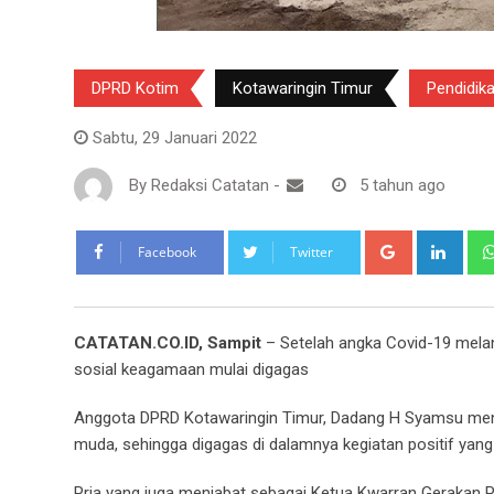
DPRD Kotim
Kotawaringin Timur
Pendidik
Sabtu, 29 Januari 2022
By
Redaksi Catatan
-
5 tahun ago
Google+
Link
Facebook
Twitter
CATATAN.CO.ID, Sampit
– Setelah angka Covid-19 meland
sosial keagamaan mulai digagas
Anggota DPRD Kotawaringin Timur, Dadang H Syamsu men
muda, sehingga digagas di dalamnya kegiatan positif yan
Pria yang juga menjabat sebagai Ketua Kwarran Gerakan