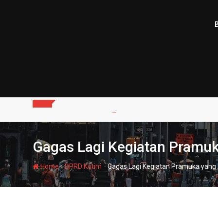
Skip
to
content
Gagas Lagi Kegiatan Pramuk
-
-
Home
DPRD Kotim
Gagas Lagi Kegiatan Pramuka yang 