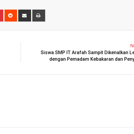
n
r
Pinterest
Reddit
Share
Print
via
Email
N
Siswa SMP IT Arafah Sampit Dikenalkan L
dengan Pemadam Kebakaran dan Pen