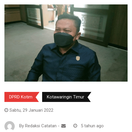
DPRD Kotim
Kotawaringin Timur
Sabtu, 29 Januari 2022
By
Redaksi Catatan
-
5 tahun ago