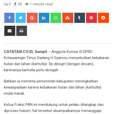
0
50
1 minute read
Google+
LinkedIn
Whatsapp
StumbleUpon
Tumblr
Pinterest
Red
Share
Print
via
Email
CATATAN.CO.ID, Sampit
– Anggota Komisi III DPRD
Kotawaringin Timur Dadang H Syamsu menyebutkan kebakaran
hutan dan lahan (karhutla)
‘by design’
(dengan desain),
karenanya karhutla perlu dicegah
Bahkan ia meminta pemerintah kabupaten meningkatkan
kewaspadaan karena kebakaran hutan dan lahan (karhutla)
mulai marak.
Ketua Fraksi PAN ini mendukung untuk pelaku ditangkap dan
diproses hukum, hal tersebut disampaikannya menanggapi