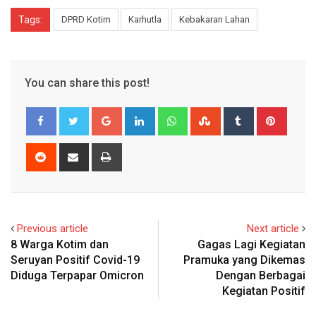
Tags:
DPRD Kotim
Karhutla
Kebakaran Lahan
You can share this post!
Google+
LinkedIn
Whatsapp
StumbleUpon
Tumblr
Pinter
Reddit
Share
Print
via
Email
Previous article
Next article
8 Warga Kotim dan
Gagas Lagi Kegiatan
Seruyan Positif Covid-19
Pramuka yang Dikemas
Diduga Terpapar Omicron
Dengan Berbagai
Kegiatan Positif