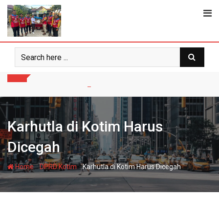
Skip
to
content
Karhutla di Kotim Harus
Dicegah
-
-
Home
DPRD Kotim
Karhutla di Kotim Harus Dicegah