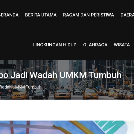
BERANDA
BERITA UTAMA
RAGAM DAN PERISTIWA
DAER
LINGKUNGAN HIDUP
OLAHRAGA
WISATA
Expo Jadi Wadah UMKM Tumbuh
di Wadah UMKM Tumbuh