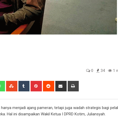
0
34
1 m
edIn
Whatsapp
StumbleUpon
Tumblr
Pinterest
Reddit
Share
Print
via
Email
 hanya menjadi ajang pameran, tetapi juga wadah strategis bagi pe
. Hal ini disampaikan Wakil Ketua I DPRD Kotim, Juliansyah.