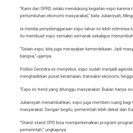
“Kami dari DPRD selalu mendukung kegiatan expo karena 
pertumbuhan ekonomi masyarakat,” kata Juliansyah, Mingg
Ia menilai penyelenggaraan expo tahun ini lebih istime
itu membuat expo semakin semarak sekaligus menumbu
“Selain expo, kita juga merayakan kemerdekaan. Jadi masy
bangsa,” ujarnya.
Politisi Gerindra ini menyebut, expo sudah menjadi agend
menghadirkan pusat keramaian, transaksi ekonomi, hingg
“Expo ini trend yang ditunggu masyarakat. Bukan hanya soal 
Juliansyah menambahkan, expo juga memberi ruang bagi 
masyarakat. Dengan begitu, pemerintah lebih dekat dan tr
“Stand-stand OPD bisa memperkenalkan program-programny
pemerintah,” ungkapnya.