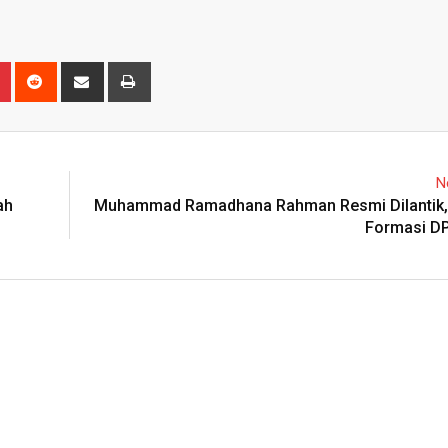
n
r
Pinterest
Reddit
Share
Print
via
Email
N
ah
Muhammad Ramadhana Rahman Resmi Dilantik,
Formasi D