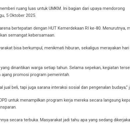
memberi ruang luas untuk UMKM. Ini bagian dari upaya mendorong
u, 5 Oktober 2025.
wa karena bertepatan dengan HUT Kemerdekaan RI ke-80. Menurutnya
hkan semangat kebersamaan.
arakat bisa berkumpul, menikmati hiburan, sekaligus merayakan hari
a yang dinantikan warga setiap tahun. Selama sepekan, kegiatan terse
a ajang promosi program pemerintah.
jual beli, tapi juga sarana interaksi sosial dan pengenalan budaya,” 
OPD untuk menampilkan program kerja mereka secara langsung kep
ansparan.
a secara terbuka. Masyarakat jadi tahu apa yang sedang dikerjak