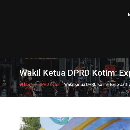
Skip
to
content
Wakil Ketua DPRD Kotim: 
-
-
Home
DPRD Kotim
Wakil Ketua DPRD Kotim: Expo Ja