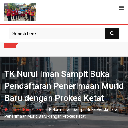
Skip
to
content
TK Nurul Iman Sampit Buka
Pendaftaran Penerimaan Murid
Baru dengan Prokes Ketat
-
-
Home
Pendidikan
TK Nurul Iman Sampit Buka Pendaftaran
Penerimaan Murid Baru dengan Prokes Ketat