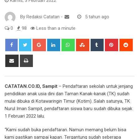
Kamis, 3 Februari 2022
By
Redaksi Catatan
-
5 tahun ago
0
98
Less than a minute
Google+
LinkedIn
Whatsapp
StumbleUpon
Tumblr
Pinterest
Red
Share
Print
via
Email
CATATAN.CO.ID, Sampit
– Pendaftaran sekolah untuk jenjang
pendidikan anak usia dini dan Taman Kanak-kanak (TK) sudah
mulai dibuka di Kotawaringin Timur (Kotim). Salah satunya, TK
Nurul Iman Sampit, pendaftaran siswa baru sudah dibuka sejak
1 Februari 2022 lalu.
“Kami sudah buka pendaftaran. Namun memang belum bisa
kami pastikan sampai kapan. Tergantung sudah seberapa