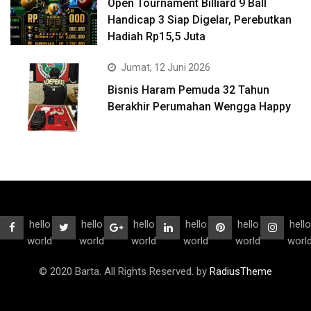
Open Tournament Billiard 9 Ball
Handicap 3 Siap Digelar, Perebutkan
Hadiah Rp15,5 Juta
Jumat, 12 Juni 2026
Bisnis Haram Pemuda 32 Tahun
Berakhir Perumahan Wengga Happy
hello
hello
hello
hello
hello
hello
world
world
world
world
world
worl
© 2020 Barta. All Rights Reserved. by
RadiusTheme