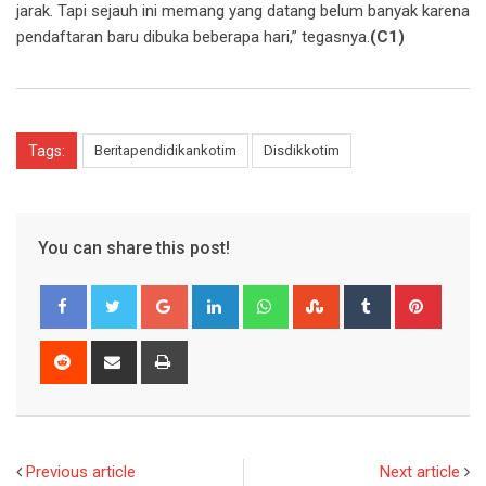
jarak. Tapi sejauh ini memang yang datang belum banyak karena
pendaftaran baru dibuka beberapa hari,” tegasnya.
(C1)
Tags:
Beritapendidikankotim
Disdikkotim
You can share this post!
Google+
LinkedIn
Whatsapp
StumbleUpon
Tumblr
Pinter
Reddit
Share
Print
via
Email
Previous article
Next article