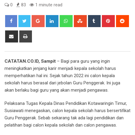
0
83
1 minute read
Google+
LinkedIn
Whatsapp
StumbleUpon
Tumblr
Pinterest
Red
Share
Print
via
Email
CATATAN.CO.ID, Sampit
– Bagi para guru yang ingin
meningkatkan jenjang karir menjadi kepala sekolah harus
memperhatikan hal ini. Sejak tahun 2022 ini calon kepala
sekolah harus berasal dari jebolan Guru Penggerak. Ini juga
akan berlaku bagi guru yang akan menjadi pengawas.
Pelaksana Tugas Kepala Dinas Pendidikan Kotawaringin Timur,
Susiawati menegaskan, calon kepala sekolah harus bersertifikat
Guru Penggerak. Sebab sekarang tak ada lagi pendidikan dan
pelatihan bagi calon kepala sekolah dan calon pengawas.