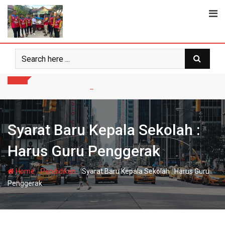
Skip
to
content
Syarat Baru Kepala Sekolah :
Harus Guru Penggerak
-
-
Home
Pendidikan
Syarat Baru Kepala Sekolah : Harus Guru
Penggerak