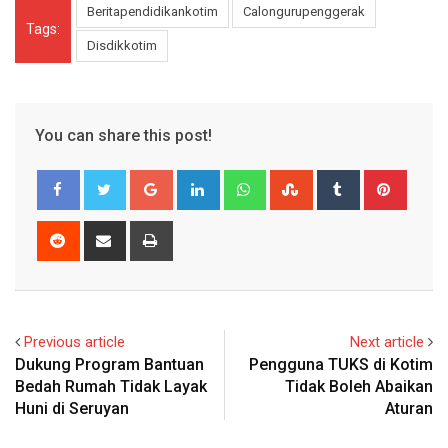
Beritapendidikankotim
Calongurupenggerak
Tags:
Disdikkotim
You can share this post!
Google+
LinkedIn
Whatsapp
StumbleUpon
Tumblr
Pinter
Reddit
Share
Print
via
Email
Previous article
Next article
Dukung Program Bantuan
Pengguna TUKS di Kotim
Bedah Rumah Tidak Layak
Tidak Boleh Abaikan
Huni di Seruyan
Aturan