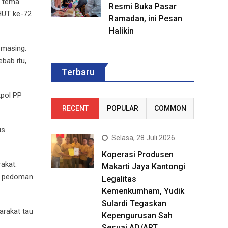
g tema
Resmi Buka Pasar
HUT ke-72
Ramadan, ini Pesan
Halikin
-masing.
ebab itu,
Terbaru
tpol PP
RECENT
POPULAR
COMMON
us
Selasa, 28 Juli 2026
Koperasi Produsen
akat.
Makarti Jaya Kantongi
uk pedoman
Legalitas
Kemenkumham, Yudik
Sulardi Tegaskan
arakat tau
Kepengurusan Sah
Sesuai AD/ART