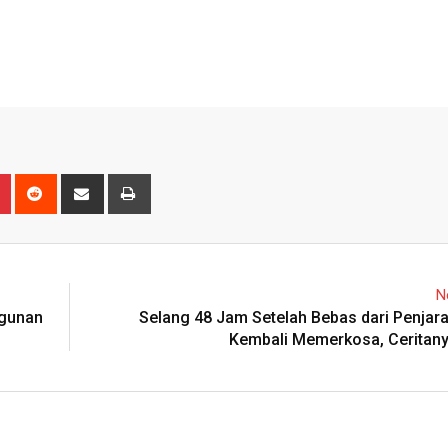
n
r
Pinterest
Reddit
Share
Print
via
Email
N
ngunan
Selang 48 Jam Setelah Bebas dari Penjara
Kembali Memerkosa, Ceritany