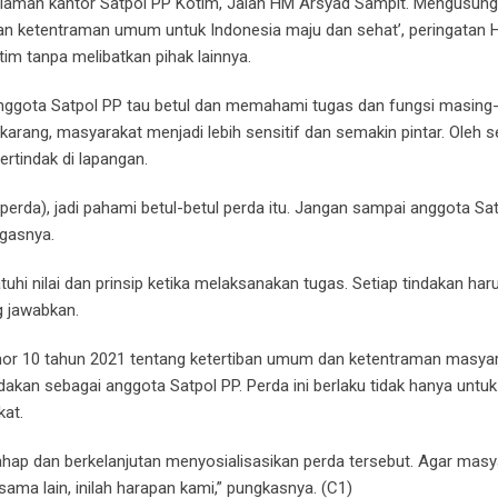
 halaman kantor Satpol PP Kotim, Jalan HM Arsyad Sampit. Mengusun
aan ketentraman umum untuk Indonesia maju dan sehat’, peringatan 
im tanpa melibatkan pihak lainnya.
 anggota Satpol PP tau betul dan memahami tugas dan fungsi masing
ekarang, masyarakat menjadi lebih sensitif dan semakin pintar. Oleh s
rtindak di lapangan.
perda), jadi pahami betul-betul perda itu. Jangan sampai anggota Sa
egasnya.
uhi nilai dan prinsip ketika melaksanakan tugas. Setiap tindakan har
g jawabkan.
nomor 10 tahun 2021 tentang ketertiban umum dan ketentraman masyar
dakan sebagai anggota Satpol PP. Perda ini berlaku tidak hanya unt
kat.
ahap dan berkelanjutan menyosialisasikan perda tersebut. Agar masy
 sama lain, inilah harapan kami,” pungkasnya. (C1)