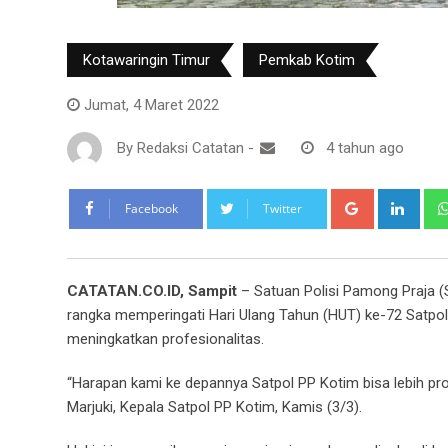
Kotawaringin Timur
Pemkab Kotim
Jumat, 4 Maret 2022
By
Redaksi Catatan
-
4 tahun ago
Google+
Link
Facebook
Twitter
CATATAN.CO.ID, Sampit
– Satuan Polisi Pamong Praja (
rangka memperingati Hari Ulang Tahun (HUT) ke-72 Satpo
meningkatkan profesionalitas.
“Harapan kami ke depannya Satpol PP Kotim bisa lebih pro
Marjuki, Kepala Satpol PP Kotim, Kamis (3/3).