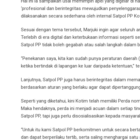
Hal ini ia sampaikan usai memimpin apel yang digelar di
‘profesional dan berintegritas mewujudkan penyelenggar
dilaksanakan secara sederhana oleh internal Satpol PP Kot
Sesuai dengan tema tersebut, Marjuki ingin agar seluruh
Terlebih di era digital dan keterbukaan informasi seperti s
Satpol PP tidak boleh gegabah atau salah langkah dalam be
“Penekanan saya, kita kan sudah punya peraturan daerah (
ketika bertindak di lapangan ke luar daripada ketentuan,” t
Lanjutnya, Satpol PP juga harus berintegritas dalam memat
berdasarkan aturan yang berlaku agar dapat dipertanggun
Seperti yang diketahui, kini Kotim telah memiliki Perda 
Maka hendaknya, perda ini menjadi acuan dalam setiap tin
Satpol PP, tapi juga perlu disosialisasikan kepada masyara
“Untuk itu kami Satpol PP berkomitmen untuk secara bert
dan dapat berperilaku tertib, serta saling menghargai satu