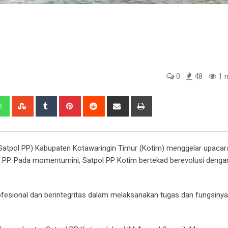
0
48
1 m
edIn
Whatsapp
StumbleUpon
Tumblr
Pinterest
Reddit
Share
Print
via
Email
Satpol PP) Kabupaten Kotawaringin Timur (Kotim) menggelar upacar
l PP. Pada momentumini, Satpol PP Kotim bertekad berevolusi denga
fesional dan berintegritas dalam melaksanakan tugas dan fungsinya,