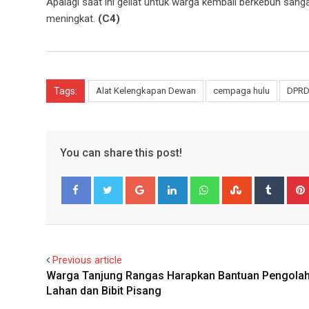
Apalagi saat ini geliat untuk warga kembali berkebun san
meningkat.
(C4)
Tags:
Alat Kelengkapan Dewan
cempaga hulu
DPRD
You can share this post!
Google+
LinkedIn
Whatsapp
StumbleUpo
Tumbl
Facebook
Twitter
Previous article
Warga Tanjung Rangas Harapkan Bantuan Pengola
Lahan dan Bibit Pisang