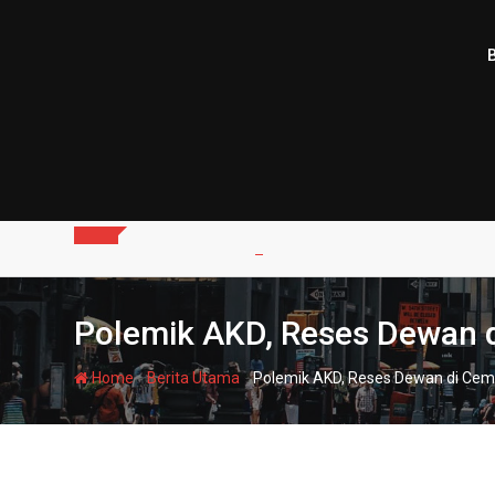
Skip
to
content
Polemik AKD, Reses Dewan 
-
-
Home
Berita Utama
Polemik AKD, Reses Dewan di Cem