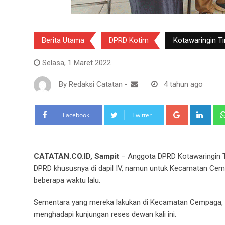
Berita Utama
DPRD Kotim
Kotawaringin T
Selasa, 1 Maret 2022
By
Redaksi Catatan
-
4 tahun ago
Google+
Link
Facebook
Twitter
CATATAN.CO.ID, Sampit
– Anggota DPRD Kotawaringin T
DPRD khususnya di dapil IV, namun untuk Kecamatan Cem
beberapa waktu lalu.
Sementara yang mereka lakukan di Kecamatan Cempaga, K
menghadapi kunjungan reses dewan kali ini.