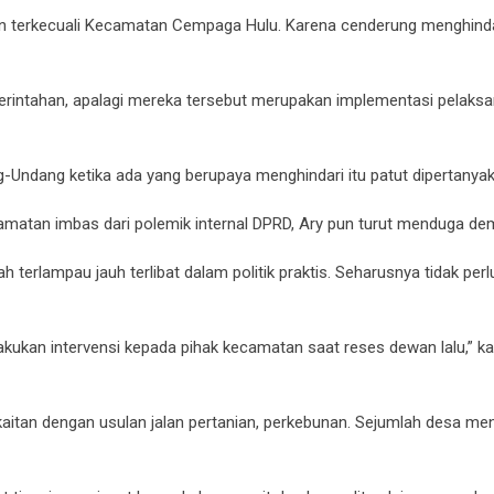
tan terkecuali Kecamatan Cempaga Hulu. Karena cenderung menghinda
emerintahan, apalagi mereka tersebut merupakan implementasi pelaksa
-Undang ketika ada yang berupaya menghindari itu patut dipertanyak
amatan imbas dari polemik internal DPRD, Ary pun turut menduga dem
 terlampau jauh terlibat dalam politik praktis. Seharusnya tidak perlu
ukan intervensi kepada pihak kecamatan saat reses dewan lalu,” ka
kaitan dengan usulan jalan pertanian, perkebunan. Sejumlah desa me