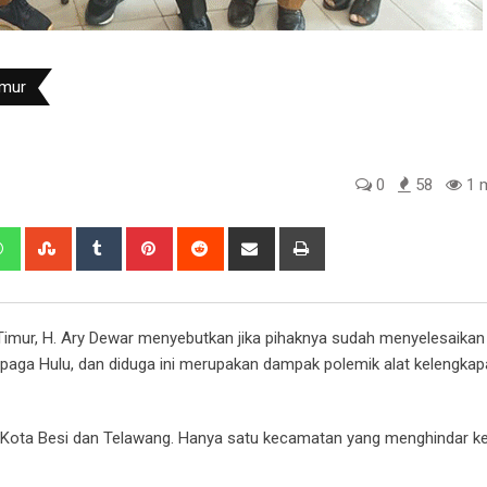
imur
0
58
1 m
edIn
Whatsapp
StumbleUpon
Tumblr
Pinterest
Reddit
Share
Print
via
Email
imur, H. Ary Dewar menyebutkan jika pihaknya sudah menyelesaikan
paga Hulu, dan diduga ini merupakan dampak polemik alat kelengka
ota Besi dan Telawang. Hanya satu kecamatan yang menghindar ke