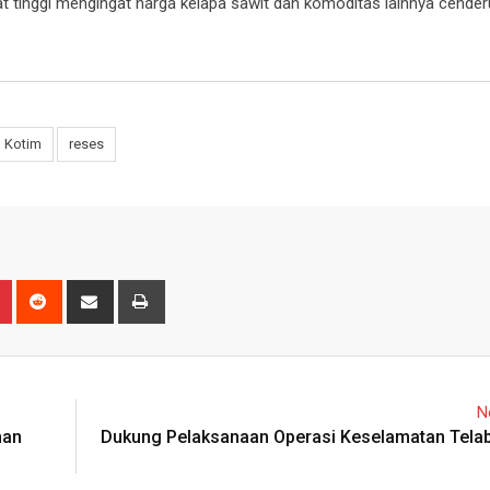
gat tinggi mengingat harga kelapa sawit dan komoditas lainnya cende
 Kotim
reses
n
r
Pinterest
Reddit
Share
Print
via
Email
N
han
Dukung Pelaksanaan Operasi Keselamatan Tela