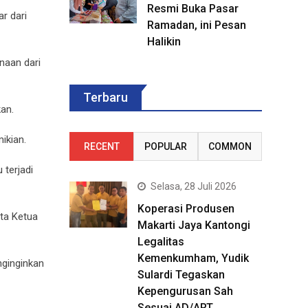
Resmi Buka Pasar
r dari
Ramadan, ini Pesan
Halikin
naan dari
Terbaru
an.
ikian.
RECENT
POPULAR
COMMON
 terjadi
Selasa, 28 Juli 2026
Koperasi Produsen
ta Ketua
Makarti Jaya Kantongi
Legalitas
Kemenkumham, Yudik
nginginkan
Sulardi Tegaskan
Kepengurusan Sah
Sesuai AD/ART