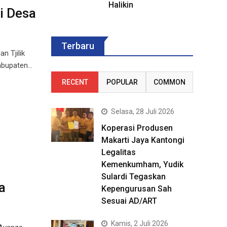
Halikin
i Desa
Terbaru
n Tjilik
abupaten…
RECENT
POPULAR
COMMON
Selasa, 28 Juli 2026
Koperasi Produsen
Makarti Jaya Kantongi
Legalitas
Kemenkumham, Yudik
Sulardi Tegaskan
a
Kepengurusan Sah
Sesuai AD/ART
Kamis, 2 Juli 2026