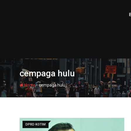
Skip
to
content
cempaga hulu
-
Home
cempaga hulu
DPRD KOTIM