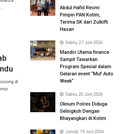
 Avanza
a…
Abdul Hafid Resmi
Pimpin PAN Kotim,
Terima SK dari Zulkifli
Hasan
Sabtu, 27 Juni 2026
Mandiri Utama finance
ab
Sampit Tawarkan
Program Spesial dalam
undu
Gelaran event “Muf Auto
Week”
kosong di
imur
Sabtu, 20 Juni 2026
Oknum Polres Diduga
Selingkuh Dengan
Bhayangkari di Kotim
Jumat, 19 Juni 2026