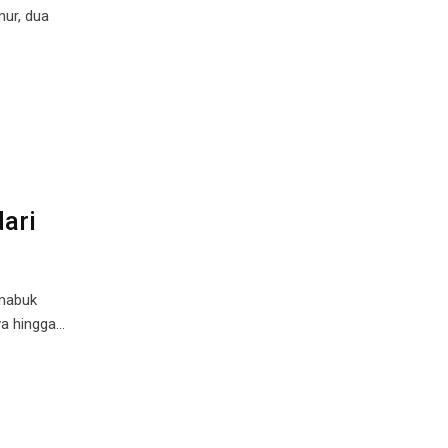
ur, dua
ari
 mabuk
a hingga…