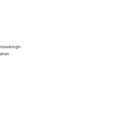
tawaringin
lahan