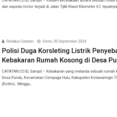
CATATAN.CO.ID, Sampit – Insiden kecelakaan antara sebuah mobil
dan sepeda motor terjadi di Jalan Tjilik Riwut Kilometer 67, tepatny
Redaksi Catatan
Senin, 30 September 2024
Polisi Duga Korsleting Listrik Penyeb
Kebakaran Rumah Kosong di Desa P
CATATAN.CO.ID, Sampit – Kebakaran yang melanda sebuah rumah 
Desa Pundu, Kecamatan Cempaga Hulu, Kabupaten Kotawaringin T
(Kotim), Minggu,…