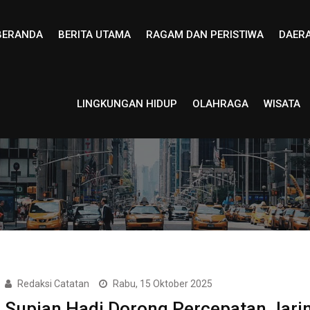
BERANDA
BERITA UTAMA
RAGAM DAN PERISTIWA
DAER
LINGKUNGAN HIDUP
OLAHRAGA
WISATA
Redaksi Catatan
Rabu, 15 Oktober 2025
Supian Hadi Dorong Percepatan Jari