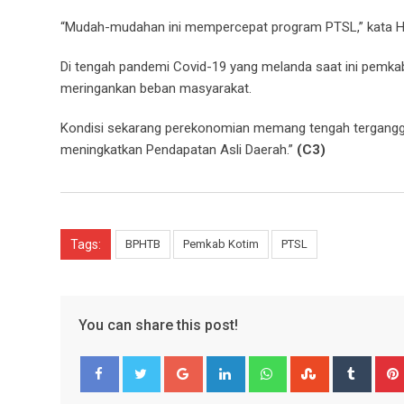
“Mudah-mudahan ini mempercepat program PTSL,” kata Ha
Di tengah pandemi Covid-19 yang melanda saat ini pemkab
meringankan beban masyarakat.
Kondisi sekarang perekonomian memang tengah terganggu
meningkatkan Pendapatan Asli Daerah.”
(C3)
Tags:
BPHTB
Pemkab Kotim
PTSL
You can share this post!
Google+
LinkedIn
Whatsapp
StumbleUpo
Tumbl