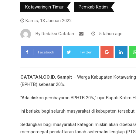
Kotawaringin Timur
Pemkab Kotim
Kamis, 13 Januari 2022
By
Redaksi Catatan
-
5 tahun ago
Google+
Link
Facebook
Twitter
CATATAN.CO.ID, Sampit
– Warga Kabupaten Kotawaringi
(BPHTB) sebesar 20%.
“Ada diskon pembayaran BPHTB 20%,” ujar Bupati Kotim Hal
Ini berlaku bagi seluruh masyarakat di kabupaten tersebut
Sedangkan bagi masyarakat kategori miskin akan dibebas
mempercepat pendaftaran tanah sistematis lengkap (PTS