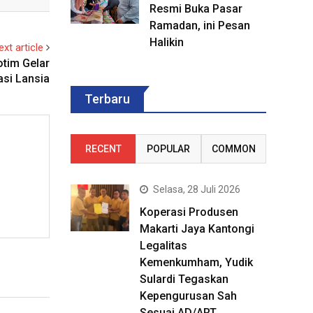
Resmi Buka Pasar
Ramadan, ini Pesan
Halikin
ext article
otim Gelar
asi Lansia
Terbaru
RECENT
POPULAR
COMMON
Selasa, 28 Juli 2026
Koperasi Produsen
Makarti Jaya Kantongi
Legalitas
Kemenkumham, Yudik
Sulardi Tegaskan
Kepengurusan Sah
Sesuai AD/ART