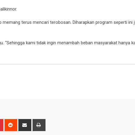
likinnor.
 memang terus mencari terobosan. Diharapkan program seperti ini j
. “Sehingga kami tidak ingin menambah beban masyarakat hanya ka
n
r
Pinterest
Reddit
Share
Print
via