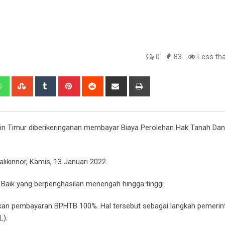
0
83
Less tha
edIn
Whatsapp
StumbleUpon
Tumblr
Pinterest
Reddit
Share
Print
via
Email
n Timur diberikeringanan membayar Biaya Perolehan Hak Tanah Da
ikinnor, Kamis, 13 Januari 2022.
. Baik yang berpenghasilan menengah hingga tinggi.
kan pembayaran BPHTB 100%. Hal tersebut sebagai langkah pemerin
L).