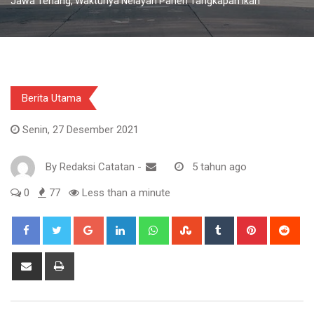
Jawa Tenang, Waktunya Nelayan Panen Tangkapan Ikan
Berita Utama
Senin, 27 Desember 2021
By
Redaksi Catatan
-
5 tahun ago
0
77
Less than a minute
Google+
LinkedIn
Whatsapp
StumbleUpon
Tumblr
Pinterest
Red
Share
Print
via
Email