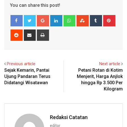
You can share this post!
Google+
LinkedIn
Whatsapp
StumbleUpon
Tumblr
Pinter
Reddit
Share
Print
via
Email
Previous article
Next article
Sejak Kemarin, Pantai
Petani Rotan di Kotim
Ujung Pandaran Terus
Menjerit, Harga Anjlok
Didatangi Wisatawan
hingga Rp 3.500 Per
Kilogram
Redaksi Catatan
editor