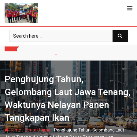
Skip
to
content
Penghujung Tahun,
Gelombang Laut Jawa Tenang,
Waktunya Nelayan Panen
Tangkapan Ikan
-
-
Home
Berita Utama
Penghujung Tahun, Gelombang Laut