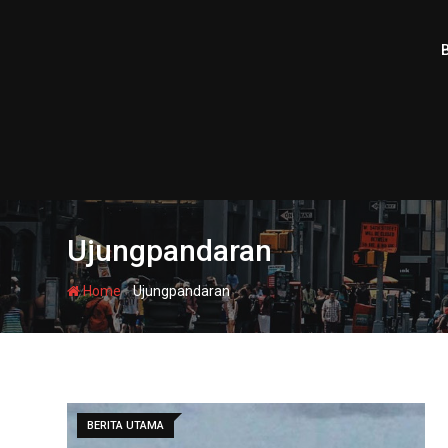
Skip
to
content
Ujungpandaran
-
Home
Ujungpandaran
BERITA UTAMA