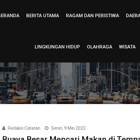
BERANDA
BERITA UTAMA
RAGAM DAN PERISTIWA
DAER
LINGKUNGAN HIDUP
OLAHRAGA
WISATA
Redaksi Catatan
Senin, 9 Mei 2022
Buaya Besar Mencari Makan di Temp