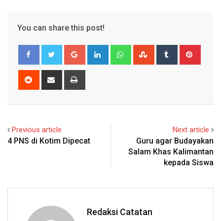
You can share this post!
Google+
LinkedIn
Whatsapp
StumbleUpon
Tumblr
Pinter
Reddit
Share
Print
via
Email
Previous article
Next article
4 PNS di Kotim Dipecat
Guru agar Budayakan
Salam Khas Kalimantan
kepada Siswa
Redaksi Catatan