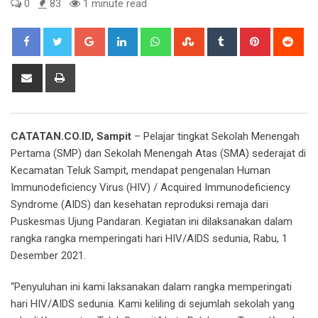
0
83
1 minute read
Google+
LinkedIn
Whatsapp
StumbleUpon
Tumblr
Pinterest
Red
Share
Print
via
Email
CATATAN.CO.ID, Sampit
– Pelajar tingkat Sekolah Menengah
Pertama (SMP) dan Sekolah Menengah Atas (SMA) sederajat di
Kecamatan Teluk Sampit, mendapat pengenalan Human
Immunodeficiency Virus (HIV) / Acquired Immunodeficiency
Syndrome (AIDS) dan kesehatan reproduksi remaja dari
Puskesmas Ujung Pandaran. Kegiatan ini dilaksanakan dalam
rangka rangka memperingati hari HIV/AIDS sedunia, Rabu, 1
Desember 2021.
“Penyuluhan ini kami laksanakan dalam rangka memperingati
hari HIV/AIDS sedunia. Kami keliling di sejumlah sekolah yang