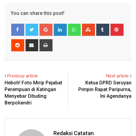
You can share this post!
Google+
LinkedIn
Whatsapp
StumbleUpon
Tumblr
Pinter
Reddit
Share
Print
via
Email
Previous article
Next article
Heboh! Foto Mirip Pejabat
Ketua DPRD Seruyan
Perempuan di Katingan
Pimpin Rapat Paripurna,
Menyebar Dituding
Ini Agendanya
Berpoliandri
Redaksi Catatan