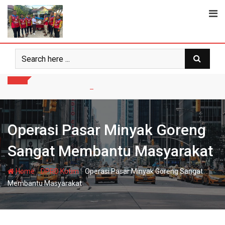
Skip
to
content
Operasi Pasar Minyak Goreng
Sangat Membantu Masyarakat
-
-
Home
DPRD Kotim
Operasi Pasar Minyak Goreng Sangat
Membantu Masyarakat