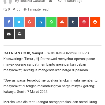
By
Redaksi Catatan
-
4 tahun ago
0
55
1 minute read
Google+
LinkedIn
Whatsapp
StumbleUpon
Tumblr
Pinterest
Red
Share
Print
via
Email
CATATAN.CO.ID, Sampit
– Wakil Ketua Komisi II DPRD
Kotawaringin Timur , Hj. Darmawati menyebut operasi pasar
minyak goreng sangat membantu meringankan beban
masyarakat, sekaligus mengendalikan harga di pasaran.
“Operasi pasar tersebut merupakan langkah nyata membantu
masyarakat di tengah melambungnya harga minyak goreng,”
katanya, Senin, 7 Maret 2022.
Mereka kata dia tentu sangat mengapresiasi dan mendukung