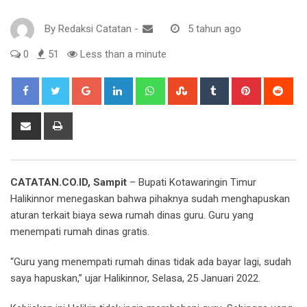
By
Redaksi Catatan
-
5 tahun ago
0
51
Less than a minute
Google+
LinkedIn
Whatsapp
StumbleUpon
Tumblr
Pinterest
Red
Share
Print
via
Email
CATATAN.CO.ID, Sampit
– Bupati Kotawaringin Timur
Halikinnor menegaskan bahwa pihaknya sudah menghapuskan
aturan terkait biaya sewa rumah dinas guru. Guru yang
menempati rumah dinas gratis.
“Guru yang menempati rumah dinas tidak ada bayar lagi, sudah
saya hapuskan,” ujar Halikinnor, Selasa, 25 Januari 2022.