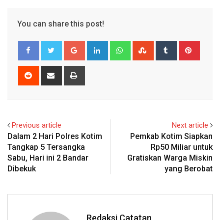
You can share this post!
Google+
LinkedIn
Whatsapp
StumbleUpon
Tumblr
Pinter
Reddit
Share
Print
via
Email
Previous article
Next article
Dalam 2 Hari Polres Kotim
Pemkab Kotim Siapkan
Tangkap 5 Tersangka
Rp50 Miliar untuk
Sabu, Hari ini 2 Bandar
Gratiskan Warga Miskin
Dibekuk
yang Berobat
Redaksi Catatan