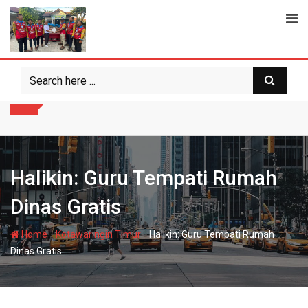
Skip
to
content
Halikin: Guru Tempati Rumah
Dinas Gratis
-
-
Home
Kotawaringin Timur
Halikin: Guru Tempati Rumah
Dinas Gratis