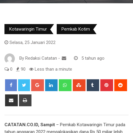
Kotawaringin Timur
Pemkab Kotim
Selasa, 25 Januari 2022
By
Redaksi Catatan
-
5 tahun ago
0
90
Less than a minute
Google+
LinkedIn
Whatsapp
StumbleUpon
Tumblr
Pinterest
Red
Share
Print
via
Email
CATATAN.CO.ID, Sampit
– Pemkab Kotawaringin Timur pada
tahun anggaran 2022 mengalokasikan dana Rp 50 miliar lebih