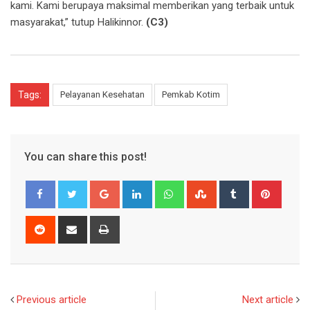
kami. Kami berupaya maksimal memberikan yang terbaik untuk
masyarakat,” tutup Halikinnor.
(C3)
Tags:
Pelayanan Kesehatan
Pemkab Kotim
You can share this post!
Google+
LinkedIn
Whatsapp
StumbleUpon
Tumblr
Pinter
Reddit
Share
Print
via
Email
Previous article
Next article