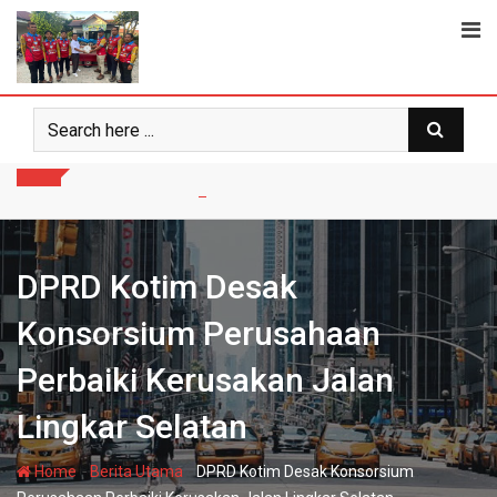
Skip
to
content
DPRD Kotim Desak
Konsorsium Perusahaan
Perbaiki Kerusakan Jalan
Lingkar Selatan
-
-
Home
Berita Utama
DPRD Kotim Desak Konsorsium