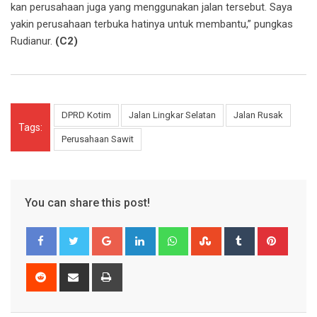
kan perusahaan juga yang menggunakan jalan tersebut. Saya
yakin perusahaan terbuka hatinya untuk membantu,” pungkas
Rudianur.
(C2)
DPRD Kotim
Jalan Lingkar Selatan
Jalan Rusak
Tags:
Perusahaan Sawit
You can share this post!
Google+
LinkedIn
Whatsapp
StumbleUpon
Tumblr
Pinter
Reddit
Share
Print
via
Email