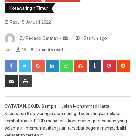
Kotawaringin Timur
Rabu, 5 Januari 2022
By
Redaksi Catatan
-
5 tahun ago
0
49
1 minute read
Google+
LinkedIn
Whatsapp
StumbleUpon
Tumblr
Pinterest
Red
Share
Print
via
Email
CATATAN.CO.ID, Sampit
– Jalan Mohammad Hatta
Kabupaten Kotawaringin atau sering disebut lingkar selatan,
kembali rusak. DPRD mendesak konsorsium perusahaan yang
selama ini memanfaatkan jalan tersebut segera memperbaiki
kerusakan tersebut.