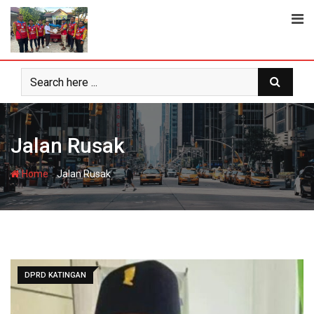
Skip
to
content
Jalan Rusak
-
Home
Jalan Rusak
DPRD KATINGAN