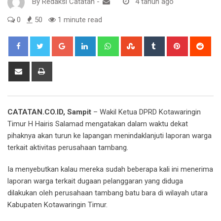
By
Redaksi Catatan
-
4 tahun ago
0
50
1 minute read
Google+
LinkedIn
Whatsapp
StumbleUpon
Tumblr
Pinterest
Red
Share
Print
via
Email
CATATAN.CO.ID, Sampit
– Wakil Ketua DPRD Kotawaringin
Timur H Hairis Salamad mengatakan dalam waktu dekat
pihaknya akan turun ke lapangan menindaklanjuti laporan warga
terkait aktivitas perusahaan tambang.
Ia menyebutkan kalau mereka sudah beberapa kali ini menerima
laporan warga terkait dugaan pelanggaran yang diduga
dilakukan oleh perusahaan tambang batu bara di wilayah utara
Kabupaten Kotawaringin Timur.