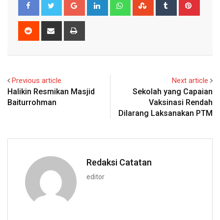
Google+
LinkedIn
Whatsapp
StumbleUpon
Tumblr
Pinter
Reddit
Share
Print
via
Email
Previous article
Next article
Halikin Resmikan Masjid
Sekolah yang Capaian
Baiturrohman
Vaksinasi Rendah
Dilarang Laksanakan PTM
Redaksi Catatan
editor