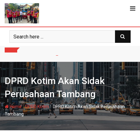
Skip
to
content
DPRD Kotim Akan Sidak
Perusahaan Tambang
-
-
Home
DPRD Kotim
DPRD Kotim Akan Sidak Perusahaan
Tambang