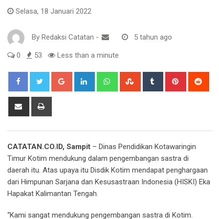
Selasa, 18 Januari 2022
By
Redaksi Catatan
-
5 tahun ago
0
53
Less than a minute
Google+
LinkedIn
Whatsapp
StumbleUpon
Tumblr
Pinterest
Red
Share
Print
via
Email
CATATAN.CO.ID, Sampit
– Dinas Pendidikan Kotawaringin
Timur Kotim mendukung dalam pengembangan sastra di
daerah itu. Atas upaya itu Disdik Kotim mendapat penghargaan
dari Himpunan Sarjana dan Kesusastraan Indonesia (HISKI) Eka
Hapakat Kalimantan Tengah.
“Kami sangat mendukung pengembangan sastra di Kotim.