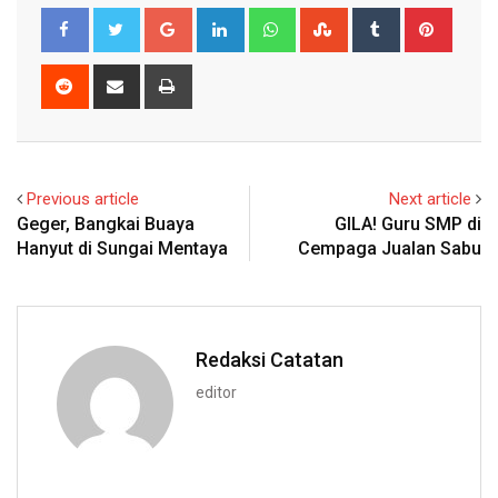
Google+
LinkedIn
Whatsapp
StumbleUpon
Tumblr
Pinter
Reddit
Share
Print
via
Email
Previous article
Next article
Geger, Bangkai Buaya
GILA! Guru SMP di
Hanyut di Sungai Mentaya
Cempaga Jualan Sabu
Redaksi Catatan
editor