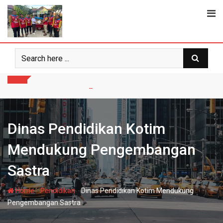
Skip
to
content
Dinas Pendidikan Kotim
Mendukung Pengembangan
Sastra
-
-
Home
Pendidikan
Dinas Pendidikan Kotim Mendukung
Pengembangan Sastra