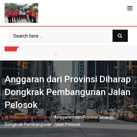
Skip
to
content
Anggaran dari Provinsi Diharap
Dongkrak Pembangunan Jalan
Pelosok
-
-
Home
Berita Utama
Anggaran dari Provinsi Diharap
Dongkrak Pembangunan Jalan Pelosok