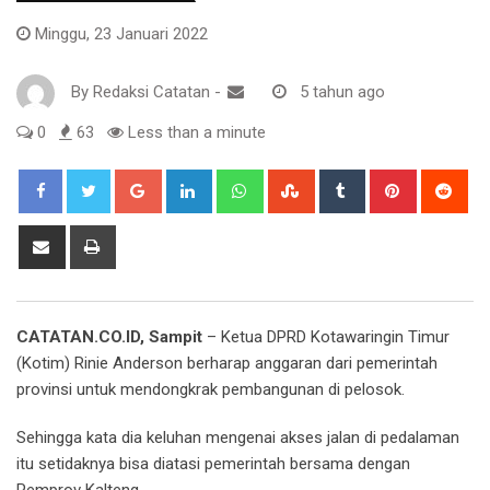
Minggu, 23 Januari 2022
By
Redaksi Catatan
-
5 tahun ago
0
63
Less than a minute
Google+
LinkedIn
Whatsapp
StumbleUpon
Tumblr
Pinterest
Red
Share
Print
via
Email
CATATAN.CO.ID, Sampit
– Ketua DPRD Kotawaringin Timur
(Kotim) Rinie Anderson berharap anggaran dari pemerintah
provinsi untuk mendongkrak pembangunan di pelosok.
Sehingga kata dia keluhan mengenai akses jalan di pedalaman
itu setidaknya bisa diatasi pemerintah bersama dengan
Pemprov Kalteng.