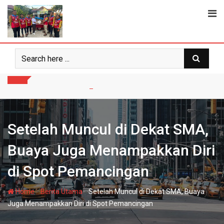
Skip
to
content
Setelah Muncul di Dekat SMA,
Buaya Juga Menampakkan Diri
di Spot Pemancingan
-
-
Home
Berita Utama
Setelah Muncul di Dekat SMA, Buaya
Juga Menampakkan Diri di Spot Pemancingan