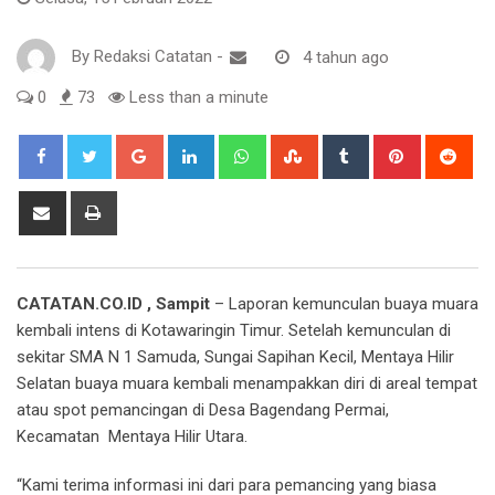
By
Redaksi Catatan
-
4 tahun ago
0
73
Less than a minute
Google+
LinkedIn
Whatsapp
StumbleUpon
Tumblr
Pinterest
Red
Share
Print
via
Email
CATATAN.CO.ID , Sampit
– Laporan kemunculan buaya muara
kembali intens di Kotawaringin Timur. Setelah kemunculan di
sekitar SMA N 1 Samuda, Sungai Sapihan Kecil, Mentaya Hilir
Selatan buaya muara kembali menampakkan diri di areal tempat
atau spot pemancingan di Desa Bagendang Permai,
Kecamatan Mentaya Hilir Utara.
“Kami terima informasi ini dari para pemancing yang biasa