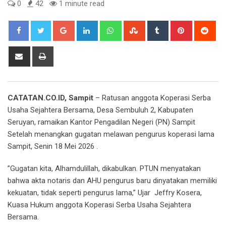
0
42
1 minute read
Google+
LinkedIn
Whatsapp
StumbleUpon
Tumblr
Pinterest
Red
Share
Print
via
Email
CATATAN.CO.ID
, Sampit
– Ratusan anggota Koperasi Serba
Usaha Sejahtera Bersama, Desa Sembuluh 2, Kabupaten
Seruyan, ramaikan Kantor Pengadilan Negeri (PN) Sampit
Setelah menangkan gugatan melawan pengurus koperasi lama
Sampit, Senin 18 Mei 2026 .
”Gugatan kita, Alhamdulillah, dikabulkan. PTUN menyatakan
bahwa akta notaris dan AHU pengurus baru dinyatakan memiliki
kekuatan, tidak seperti pengurus lama,” Ujar Jeffry Kosera,
Kuasa Hukum anggota Koperasi Serba Usaha Sejahtera
Bersama.