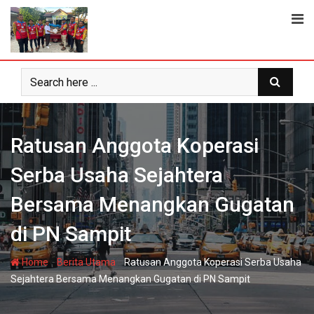
Skip
to
content
Ratusan Anggota Koperasi
Serba Usaha Sejahtera
Bersama Menangkan Gugatan
di PN Sampit
-
-
Home
Berita Utama
Ratusan Anggota Koperasi Serba Usaha
Sejahtera Bersama Menangkan Gugatan di PN Sampit