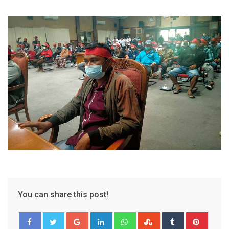
You can share this post!
Google+
LinkedIn
Whatsapp
StumbleUpon
Tumblr
Pinter