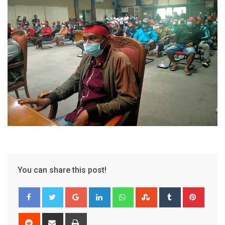
You can share this post!
Google+
LinkedIn
Whatsapp
StumbleUpon
Tumblr
Pinter
Reddit
Share
Print