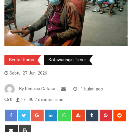
Berita Utama
Kotawaringin Timur
Sabtu, 27 Juni 2026
By
Redaksi Catatan
-
1 bulan ago
0
17
2 minutes read
Google+
LinkedIn
Whatsapp
StumbleUpon
Tumblr
Pinterest
Red
Share
Print