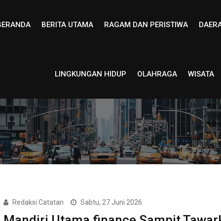
BERANDA
BERITA UTAMA
RAGAM DAN PERISTIWA
DAER
LINGKUNGAN HIDUP
OLAHRAGA
WISATA
Redaksi Catatan
Sabtu, 27 Juni 2026
Mandiri Utama finance Sampit Tawar