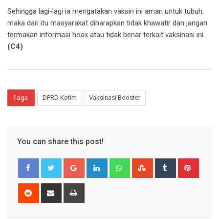
Sehingga lagi-lagi ia mengatakan vaksin ini aman untuk tubuh,
maka dari itu masyarakat diharapkan tidak khawatir dan jangan
termakan informasi hoax atau tidak benar terkait vaksinasi ini.
(C4)
Tags:
DPRD Kotim
Vaksinasi Booster
You can share this post!
Google+
LinkedIn
Whatsapp
StumbleUpon
Tumblr
Pinter
Reddit
Share
Print
via
Email