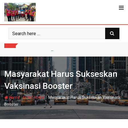
Skip
to
content
Masyarakat Harus Sukseskan
Vaksinasi Booster
-
-
Home
DPRD Kotim
Masyarakat Harus Sukseskan Vaksinasi
Booster