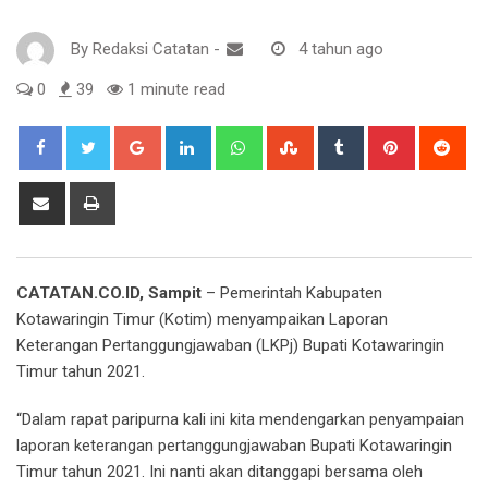
By
Redaksi Catatan
-
4 tahun ago
0
39
1 minute read
Google+
LinkedIn
Whatsapp
StumbleUpon
Tumblr
Pinterest
Red
Share
Print
via
Email
CATATAN.CO.ID, Sampit
– Pemerintah Kabupaten
Kotawaringin Timur (Kotim) menyampaikan Laporan
Keterangan Pertanggungjawaban (LKPj) Bupati Kotawaringin
Timur tahun 2021.
“Dalam rapat paripurna kali ini kita mendengarkan penyampaian
laporan keterangan pertanggungjawaban Bupati Kotawaringin
Timur tahun 2021. Ini nanti akan ditanggapi bersama oleh