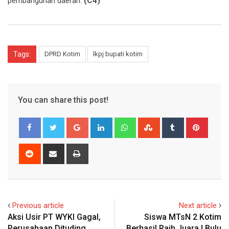
pembangunan daerah.
(C4)
Tags:
DPRD Kotim
lkpj bupati kotim
You can share this post!
Google+
LinkedIn
Whatsapp
StumbleUpon
Tumblr
Pinter
Reddit
Share
Print
via
Email
Previous article
Next article
Aksi Usir PT WYKI Gagal,
Siswa MTsN 2 Kotim
Perusahaan Dituding
Berhasil Raih Juara I Bulu