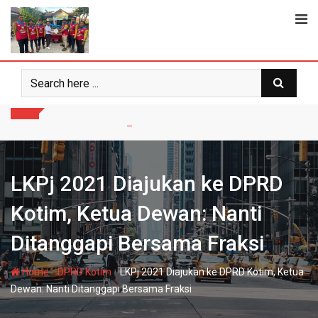
Skip
to
content
LKPj 2021 Diajukan ke DPRD
Kotim, Ketua Dewan: Nanti
Ditanggapi Bersama Fraksi
-
-
Home
DPRD Kotim
LKPj 2021 Diajukan ke DPRD Kotim, Ketua
Dewan: Nanti Ditanggapi Bersama Fraksi