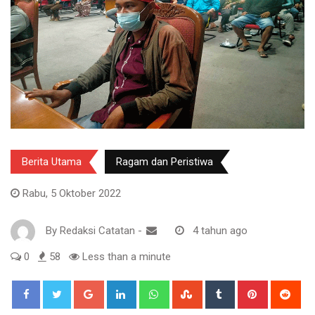
Berita Utama
Ragam dan Peristiwa
Rabu, 5 Oktober 2022
By
Redaksi Catatan
-
4 tahun ago
0
58
Less than a minute
Google+
LinkedIn
Whatsapp
StumbleUpon
Tumblr
Pinterest
Red