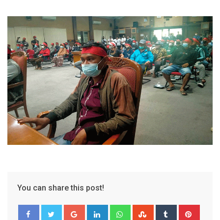
You can share this post!
Google+
LinkedIn
Whatsapp
StumbleUpon
Tumblr
Pinter