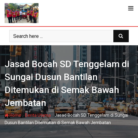
Skip
to
content
Jasad Bocah SD Tenggelam di
Sungai Dusun Bantilan
Ditemukan di Semak Bawah
Jembatan
-
-
Home
Berita Utama
Jasad Bocah SD Tenggelam di Sungai
Dusun Bantilan Ditemukan di Semak Bawah Jembatan