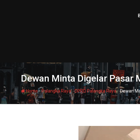
Skip
to
content
Dewan Minta Digelar Pasar M
-
-
-
Home
Palangka Raya
DPRD Palangka Raya
Dewan Min