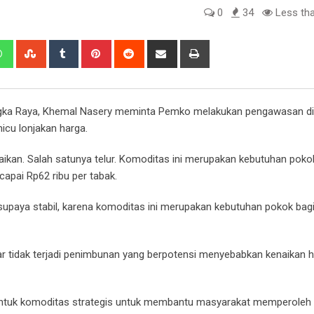
0
34
Less tha
edIn
Whatsapp
StumbleUpon
Tumblr
Pinterest
Reddit
Share
Print
via
Email
ka Raya, Khemal Nasery meminta Pemko melakukan pengawasan dis
cu lonjakan harga.
aikan. Salah satunya telur. Komoditas ini merupakan kebutuhan poko
apai Rp62 ribu per tabak.
 supaya stabil, karena komoditas ini merupakan kebutuhan pokok bag
ar tidak terjadi penimbunan yang berpotensi menyebabkan kenaikan h
tuk komoditas strategis untuk membantu masyarakat memperoleh