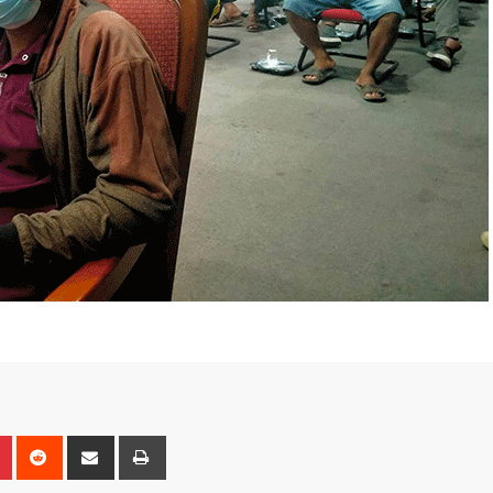
n
r
Pinterest
Reddit
Share
Print
via