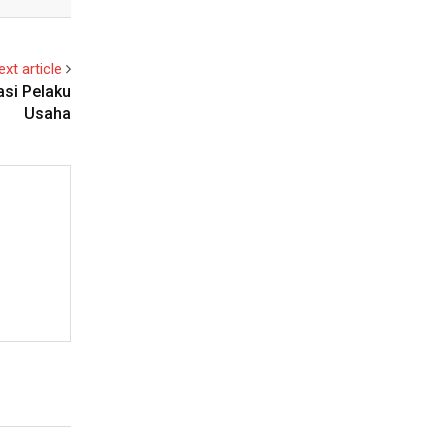
ext article
asi Pelaku
Usaha