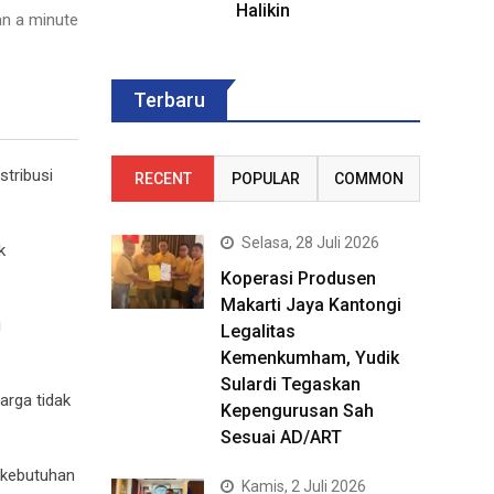
Halikin
n a minute
Terbaru
tribusi
RECENT
POPULAR
COMMON
Selasa, 28 Juli 2026
k
Koperasi Produsen
Makarti Jaya Kantongi
i
Legalitas
Kemenkumham, Yudik
Sulardi Tegaskan
arga tidak
Kepengurusan Sah
Sesuai AD/ART
 kebutuhan
Kamis, 2 Juli 2026