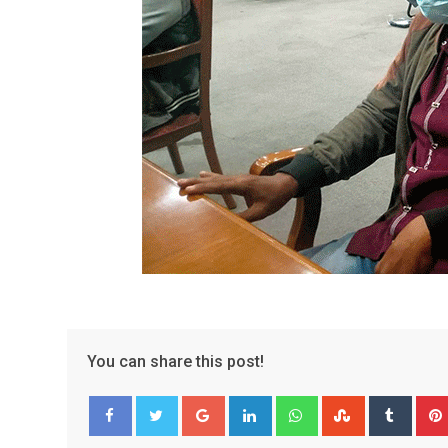
You can share this post!
Google+
LinkedIn
Whatsapp
StumbleUpo
Tumbl