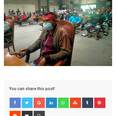
You can share this post!
Google+
LinkedIn
Whatsapp
StumbleUpon
Tumblr
Pinter
Reddit
Share
Print