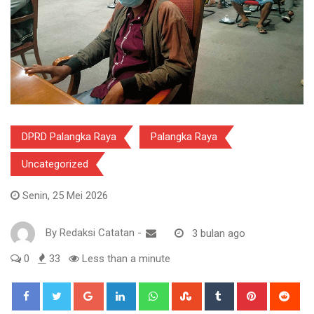
DPRD Palangka Raya
Palangka Raya
Uncategorized
Senin, 25 Mei 2026
By
Redaksi Catatan
-
3 bulan ago
0
33
Less than a minute
Google+
LinkedIn
Whatsapp
StumbleUpon
Tumblr
Pinterest
Red