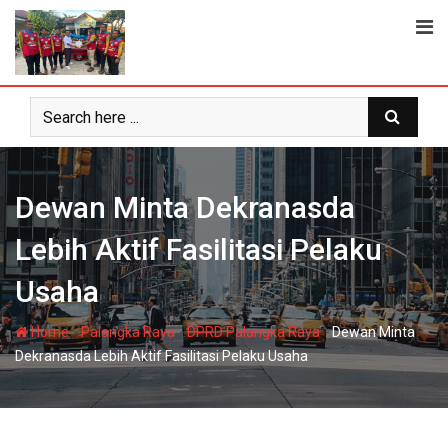
Skip
to
content
Dewan Minta Dekranasda
Lebih Aktif Fasilitasi Pelaku
Usaha
-
-
-
Home
Palangka Raya
DPRD Palangka Raya
Dewan Minta
Dekranasda Lebih Aktif Fasilitasi Pelaku Usaha