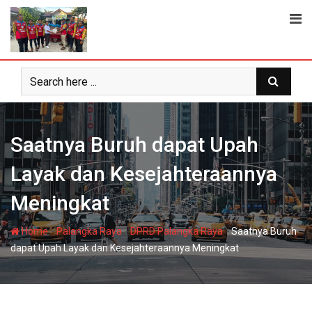
Skip
to
content
Saatnya Buruh dapat Upah
Layak dan Kesejahteraannya
Meningkat
-
-
-
Home
Palangka Raya
DPRD Palangka Raya
Saatnya Buruh
dapat Upah Layak dan Kesejahteraannya Meningkat