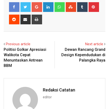
Google+
LinkedIn
Whatsapp
StumbleUpon
Tumblr
Pinter
Reddit
Share
Print
via
Email
Previous article
Next article
Politisi Golkar Apresiasi
Dewan Rancang Grand
Walikota Cepat
Design Kependudukan di
Menuntaskan Antrean
Palangka Raya
BBM
Redaksi Catatan
editor