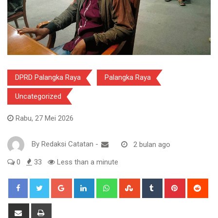
DPRD Palangka Raya
Palangka Raya
Uncategorized
Rabu, 27 Mei 2026
By
Redaksi Catatan
-
2 bulan ago
0
33
Less than a minute
Google+
LinkedIn
Whatsapp
StumbleUpon
Tumblr
Pinterest
Red
Share
Print