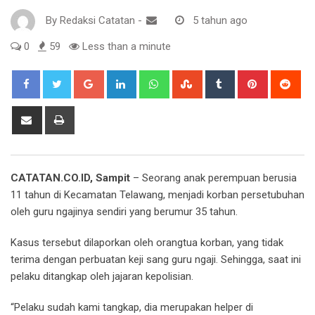
By
Redaksi Catatan
-
5 tahun ago
0
59
Less than a minute
Google+
LinkedIn
Whatsapp
StumbleUpon
Tumblr
Pinterest
Red
Share
Print
via
Email
CATATAN.CO.ID, Sampit
– Seorang anak perempuan berusia
11 tahun di Kecamatan Telawang, menjadi korban persetubuhan
oleh guru ngajinya sendiri yang berumur 35 tahun.
Kasus tersebut dilaporkan oleh orangtua korban, yang tidak
terima dengan perbuatan keji sang guru ngaji. Sehingga, saat ini
pelaku ditangkap oleh jajaran kepolisian.
“Pelaku sudah kami tangkap, dia merupakan helper di