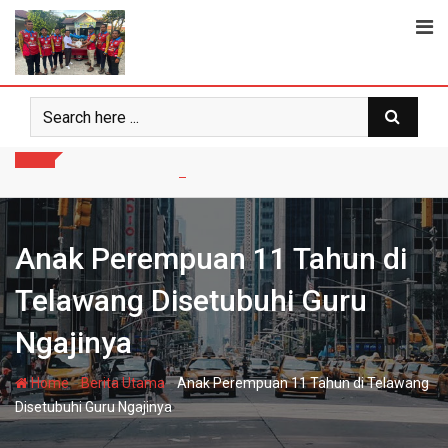
Skip
to
content
Anak Perempuan 11 Tahun di
Telawang Disetubuhi Guru
Ngajinya
-
-
Home
Berita Utama
Anak Perempuan 11 Tahun di Telawang
Disetubuhi Guru Ngajinya