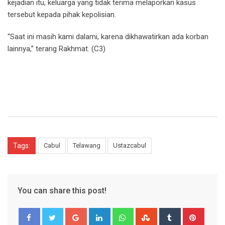
kejadian itu, keluarga yang tidak terima melaporkan kasus
tersebut kepada pihak kepolisian.
“Saat ini masih kami dalami, karena dikhawatirkan ada korban
lainnya,” terang Rakhmat. (C3)
Tags:
Cabul
Telawang
Ustazcabul
You can share this post!
Google+
LinkedIn
Whatsapp
StumbleUpon
Tumblr
Pinter