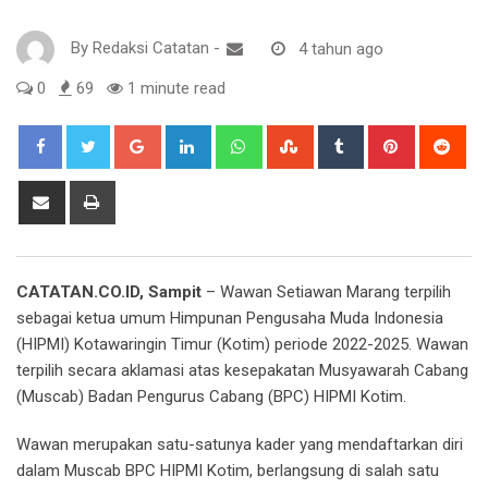
By
Redaksi Catatan
-
4 tahun ago
0
69
1 minute read
Google+
LinkedIn
Whatsapp
StumbleUpon
Tumblr
Pinterest
Red
Share
Print
via
Email
CATATAN.CO.ID, Sampit
– Wawan Setiawan Marang terpilih
sebagai ketua umum Himpunan Pengusaha Muda Indonesia
(HIPMI) Kotawaringin Timur (Kotim) periode 2022-2025. Wawan
terpilih secara aklamasi atas kesepakatan Musyawarah Cabang
(Muscab) Badan Pengurus Cabang (BPC) HIPMI Kotim.
Wawan merupakan satu-satunya kader yang mendaftarkan diri
dalam Muscab BPC HIPMI Kotim, berlangsung di salah satu