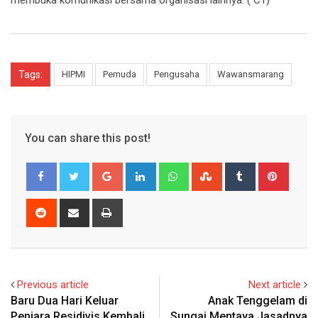
membuka komunikasi bersama organisasi lainnya. ( C1)
Tags:
HIPMI
Pemuda
Pengusaha
Wawansmarang
You can share this post!
Google+
LinkedIn
Whatsapp
StumbleUpon
Tumblr
Pinter
Reddit
Share
Print
via
Email
Previous article
Next article
Baru Dua Hari Keluar
Anak Tenggelam di
Penjara Residivis Kembali
Sungai Mentaya Jasadnya