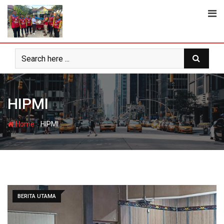
Skip
to
content
HIPMI
-
Home
HIPMI
BERITA UTAMA