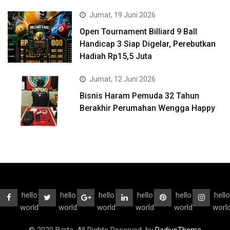
Jumat, 19 Juni 2026
Open Tournament Billiard 9 Ball
Handicap 3 Siap Digelar, Perebutkan
Hadiah Rp15,5 Juta
Jumat, 12 Juni 2026
Bisnis Haram Pemuda 32 Tahun
Berakhir Perumahan Wengga Happy
hello
hello
hello
hello
hello
hello
world
world
world
world
world
worl